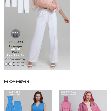
171-175
65,3
ростовая группа,
основной трикотаж
176-180
67,3
размер
см
ширине 140 см, 
156-160
60,0
156-160
115
161-165
62,0
161-165
120
46
166-170
64,0
42
166-170
123
171-175
66,0
171-175
122
176-180
68,0
176-180
124
156-160
60,8
156-160
109
161-165
62,8
161-165
115
48
166-170
64,8
44
166-170
124
171-175
66,8
171-175
128
176-180
68,8
176-180
126
156-160
61,6
156-160
126
161-165
63,6
161-165
120
50
166-170
65,6
Рекомендуем
46
166-170
126
171-175
67,6
171-175
136
176-180
69,6
176-180
139
156-160
62,3
156-160
120
161-165
64,3
161-165
130
52
166-170
66,3