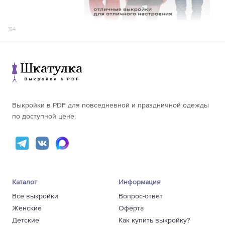
161-165
166
68
166-170
72,5
64
166-170
191
171-175
74,5
164
171-175
168
176-180
76,5
176-180
177
156-160
-
161-165
-
66
166-170
-
171-175
-
176-180
-
Выкройки в PDF для повседневной и праздничной одежды
156-160
-
по доступной цене.
161-165
-
68
166-170
-
171-175
-
176-180
-
Каталог
Информация
Все выкройки
Вопрос-ответ
Женские
Оферта
Детские
Как купить выкройку?