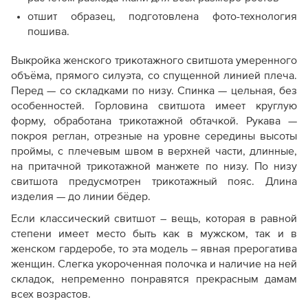
отшит образец, подготовлена фото-технология
пошива.
Выкройка женского трикотажного свитшота умеренного
объёма, прямого силуэта, со спущенной линией плеча.
Перед — со складками по низу. Спинка — цельная, без
особенностей. Горловина свитшота имеет круглую
форму, обработана трикотажной обтачкой. Рукава —
покроя реглан, отрезные на уровне середины высоты
проймы, с плечевым швом в верхней части, длинные,
на притачной трикотажной манжете по низу. По низу
свитшота предусмотрен трикотажный пояс. Длина
изделия — до линии бёдер.
Если классический свитшот – вещь, которая в равной
степени имеет место быть как в мужском, так и в
женском гардеробе, то эта модель – явная прерогатива
женщин. Слегка укороченная полочка и наличие на ней
складок, непременно понравятся прекрасным дамам
всех возрастов.