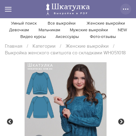
Умный поиск
Все выкройки
Женские выкройки
Девочкам
Мальчикам
Мужские выкройки
NEW
Видео курсы
Аксессуары
Фото-отзывы
Главная
/
Категории
/
Женские выкройки
/
Выкройка женского свитшота со складками WH051018
Previous
Next
Previous