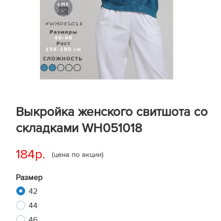
Выкройка женского свитшота со
складками WH051018
184р.
(цена по акции)
Размер
42
44
46