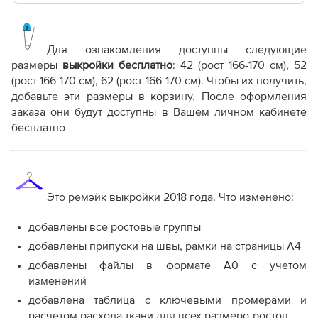
Основные файлы:
Выкройка PDF для печати на принтере A4 или
плоттере A0 с шириной печати 810мм в зависимости
Для ознакомления доступны следующие
от выбора формата
размеры
выкройки бесплатно
: 42 (рост 166-170 см), 52
Инструкция-женский-свитшот-со-складками-
(рост 166-170 см), 62 (рост 166-170 см). Чтобы их получить,
WH051018.pdf
добавьте эти размеры в корзину. После оформления
Дополнительные файлы:
заказа они будут доступны в Вашем личном кабинете
бесплатно
Справочник - виды швов
Терминология машинных работ
Терминология ВТО
Дополнение к технологии пошива
Как распечатывать выкройки
Это ремэйк выкройки 2018 года. Что изменено:
Как скорректировать готовую выкройку по росту
добавлены все ростовые группы
добавлены припуски на швы, рамки на страницы А4
добавлены файлы в формате А0 с учетом
изменений
добавлена таблица с ключевыми промерами и
расчетом расхода ткани для всех размеро-ростов