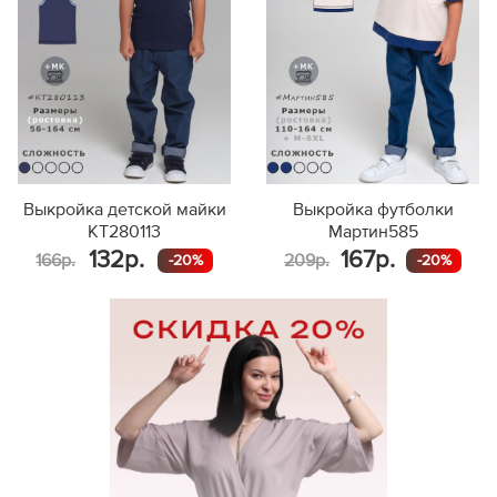
Выкройка детской майки
Выкройка футболки
KT280113
Мартин585
132р.
167р.
166р.
209р.
-20%
-20%