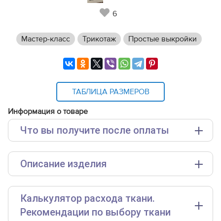
6
Мастер-класс
Трикотаж
Простые выкройки
ТАБЛИЦА РАЗМЕРОВ
Информация о товаре
Что вы получите после оплаты
Основные файлы:
Описание изделия
Выкройка PDF для печати на принтере A4 или
плоттере A0 с шириной печати 810мм в зависимости
от выбора формата
Инструкция-кальсоны-для-мальчика-KP031012.pdf
Калькулятор расхода ткани.
Для ознакомления доступны следующие
Дополнительные файлы:
размеры
выкройки бесплатно
: 92, 128, 140. Чтобы их
Рекомендации по выбору ткани
получить, добавьте эти размеры в корзину. После