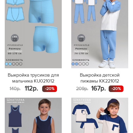
128
64,5
67,5
72,7
36,6
21,6
134
66,3
69,7
76,8
38,1
22,1
140
68,2
72,0
80,8
39,7
22,6
резинка в пояс
146
70,0
74,2
84,9
41,3
23,2
152
71,9
76,5
88,9
42,9
23,7
158
73,7
78,7
93,0
44,4
24,2
164
75,6
81,0
97,0
46,0
24,7
170
77,4
83,2
101,1
47,6
25,2
Выкройка трусиков для
Выкройка детской
мальчика KU021012
пижамы KK221012
112р.
167р.
140р.
209р.
-20%
-20%