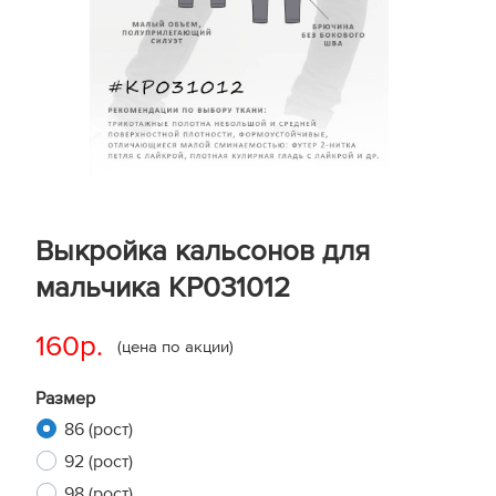
Выкройка кальсонов для
мальчика KP031012
160р.
(цена по акции)
Размер
86 (рост)
92 (рост)
98 (рост)