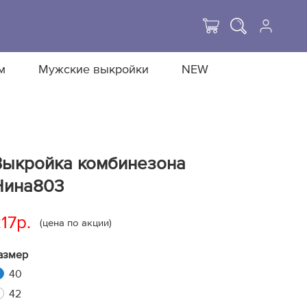
м
Мужские выкройки
NEW
Выкройка комбинезона
Нина803
17р.
(цена по акции)
азмер
40
42