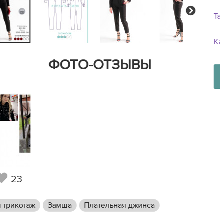
Next
Т
К
ФОТО-ОТЗЫВЫ
23
 трикотаж
Замша
Плательная джинса