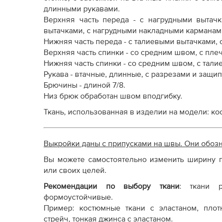
Как распечатывать выкройки
длинными рукавами.
Как скорректировать готовую выкройку по р
Верхняя часть переда - с нагрудными вытач
вытачками, с нагрудными накладными карманам
Нижняя часть переда - с талиевыми вытачками,
Верхняя часть спинки - со средним швом, с пл
Нижняя часть спинки - со средним швом, с тал
Рукава - втачные, длинные, с разрезами и защи
Брючины - длиной 7/8.
Низ брюк обработан швом вподгибку.
Ткань, использованная в изделии на модели: ко
Выкройки даны с припусками на швы. Они обоз
Вы можете самостоятельно изменить ширину п
или своих целей.
Рекомендации по выбору ткани
: т
кани р
формоустойчивые.
Пример: костюмные ткани с эластаном, плотн
стрейч, тонкая джинса с эластаном.