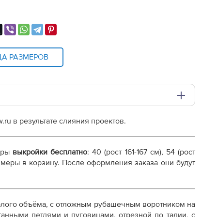
ЦА РАЗМЕРОВ
.ru в результате слияния проектов.
и плоттере A0 с шириной печати 810мм в зависимости
еры
выкройки бесплатно
: 40 (рост 161-167 см), 54 (рост
размеры в корзину. После оформления заказа они будут
алого объёма, с отложным рубашечным воротником на
танными петлями и пуговицами, отрезной по талии, с