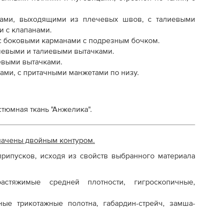
осту
ками, выходящими из плечевых швов, с талиевыми
и с клапанами.
 с боковыми карманами с подрезным бочком.
ечевыми и талиевыми вытачками.
иевыми вытачками.
пами, с притачными манжетами по низу.
стюмная ткань "Анжелика"
.
начены двойным контуром.
рипусков, исходя из свойств выбранного материала
астяжимые средней плотности, гигроскопичные,
ые трикотажные полотна, габардин-стрейч, замша-