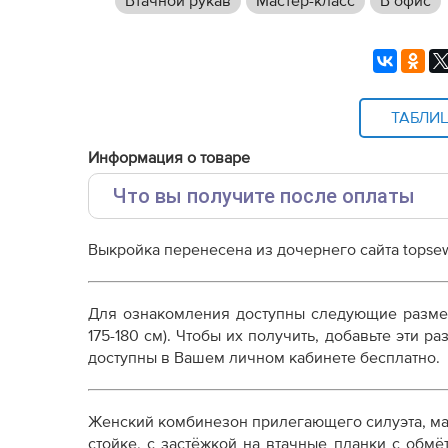
Втачной рукав
Мастер-класс
В офис
ТАБЛИ
Информация о товаре
Что вы получите после оплаты
Основные файлы:
Выкройка перенесена из дочернего сайта topsew
Выкройка PDF для печати на принтере A4 ил
от выбора формата
Инструкция-комбинезон-Нина803.pdf
Для ознакомления доступны следующие разм
Дополнительные файлы:
175-180 см). Чтобы их получить, добавьте эти 
доступны в Вашем личном кабинете бесплатно.
Справочник - виды швов
Терминология машинных работ
Терминология ВТО
Женский комбинезон прилегающего силуэта, м
Дополнение к технологии пошива
стойке, с застёжкой на втачные планки с обмё