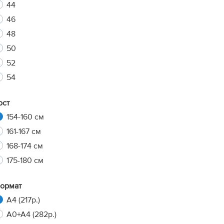
44
46
48
xt
50
52
54
ост
154-160 см
161-167 см
168-174 см
175-180 см
ормат
A4 (217р.)
A0+A4 (282р.)