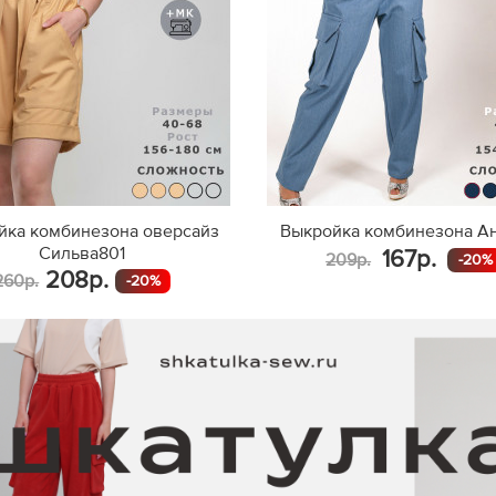
йка комбинезона оверсайз
Выкройка комбинезона А
Сильва801
167р.
209р.
-20%
208р.
260р.
-20%