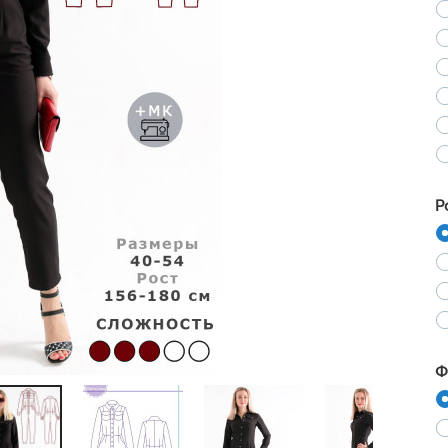
Ne
Р
Ф