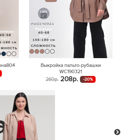
нна804
Выкройка пальто-рубашки
WC190321
208р.
260р.
-20%
Next