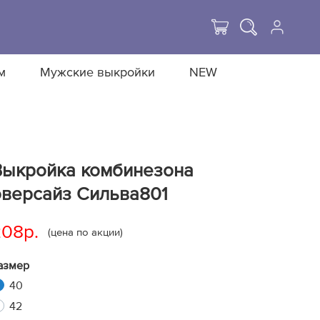
м
Мужские выкройки
NEW
Выкройка комбинезона
оверсайз Сильва801
208р.
(цена по акции)
азмер
40
42