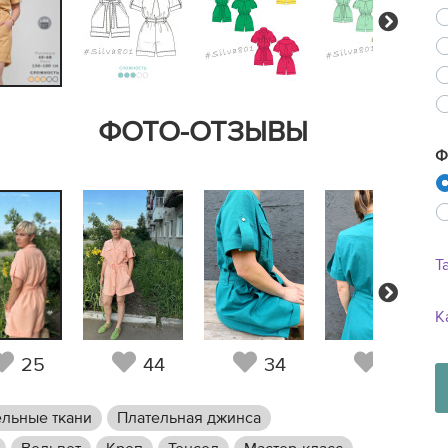
Next
ФОТО-ОТЗЫВЫ
Ф
Т
Next
К
25
44
34
23
ельные ткани
Плательная джинса