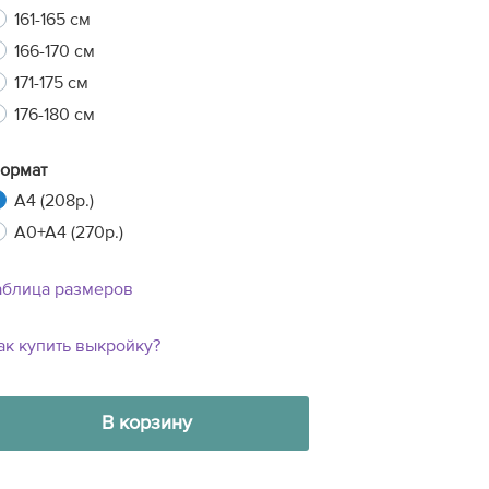
161-165 см
166-170 см
171-175 см
176-180 см
ормат
A4 (208р.)
A0+A4 (270р.)
аблица размеров
ак купить выкройку?
38
52
92
50
В корзину