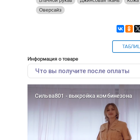
Втачной рукав
Джинсовая ткань
Кожа
Оверсайз
ТАБЛИ
Информация о товаре
Что вы получите после оплаты
Основные файлы:
Выкройка PDF для печати на принтере A4 ил
от выбора формата
Инструкция-комбинезон-оверсайз-Сильва801
Дополнительные файлы:
Справочник - виды швов
Терминология машинных работ
Терминология ВТО