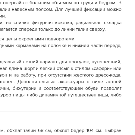
о оверсайз с большим объемом по груди и бедрам. В
 талии навесным поясом. Для лучшей фиксации можно
ии.
и, на спинке фигурная кокетка, радиальная складка
агается спереди только до линии талии сверху.
ся цельнокроеными подворотами.
ными карманами на полочке и нижней части переда,
еальный летний вариант для прогулок, путешествий,
ая длина шорт и легкий отсыл к стилям «сафари» или
он и на работу, при отсутствии жесткого дресс-кода.
аточен. Дополнительные аксессуары в виде летней
чки, бижутерии и соответствующей обуви позволят
курортницы, либо динамичной путешественницы, либо
см, обхват талии 68 см, обхват бедер 104 см. Выбран