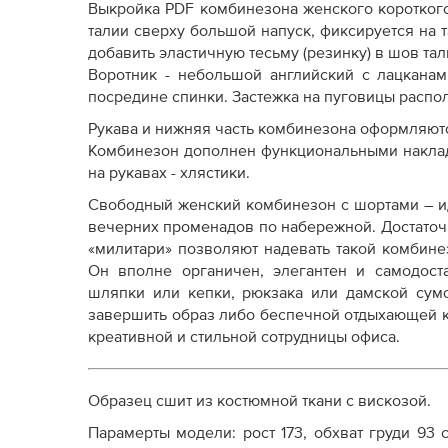
Выкройка PDF комбинезона женского коротког
талии сверху большой напуск, фиксируется на
добавить эластичную тесьму (резинку) в шов тал
Воротник - небольшой английский с лацканам
посредине спинки. Застежка на пуговицы распол
Рукава и нижняя часть комбинезона оформляют
Комбинезон дополнен функциональными наклад
на рукавах - хлястики.
Свободный женский комбинезон с шортами – ид
вечерних променадов по набережной. Достаточн
«милитари» позволяют надевать такой комбинез
Он вполне органичен, элегантен и самодост
шляпки или кепки, рюкзака или дамской сумо
завершить образ либо беспечной отдыхающей 
креативной и стильной сотрудницы офиса.
Образец сшит из костюмной ткани с вискозой.
Парамерты модели: рост 173, обхват груди 93 