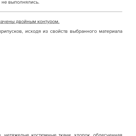
и не выполнялись.
начены двойным контуром.
рипусков, исходя из свойств выбранного материала
е, нетяжелые костюмные ткани, хлопок, облегченная