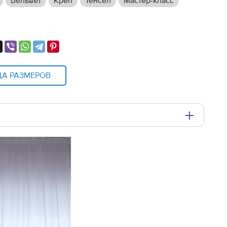
Вельвет
Креп
Тенсел
Мастер-класс
ЦА РАЗМЕРОВ
и плоттере A0 с шириной печати 810мм в зависимости
.pdf