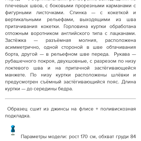
плечевых швов, с боковыми прорезными карманами с
фигурными листочками. Спинка — с кокеткой и
вертикальными рельефами, выходящими из шва
притачивания кокетки. Горловина куртки обработана
отложным воротником английского типа с лацканами.
Застёжка — разъёмная молния, расположена
асимметрично, одной стороной в шве обтачивания
борта, другой — в рельефном шве переда. Рукава —
рубашечного покроя, двухшовные, с разрезом по низу
локтевого шва и на притачной застёгивающейся
манжете. По низу куртки расположены шлёвки и
предусмотрен съёмный застёгивающийся пояс. Длина
куртки — до середины бедра.
Образец сшит из джинсы на флисе + поливискозная
подкладка.
Параметры модели: рост 170 см, обхват груди 84