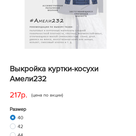
Выкройка куртки-косухи
Амели232
217р.
(цена по акции)
Размер
40
42
44