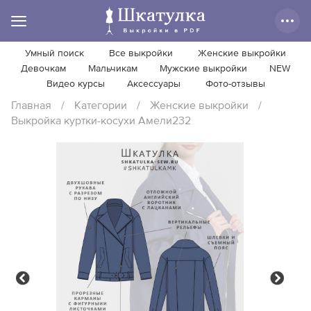
Умный поиск
Все выкройки
Женские выкройки
Девочкам
Мальчикам
Мужские выкройки
NEW
Видео курсы
Аксессуары
Фото-отзывы
Главная
/
Категории
/
Женские выкройки
/
Выкройка куртки-косухи Амели232
Previous
Next
Previous