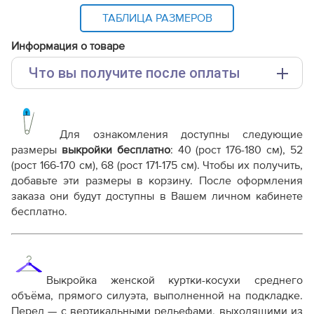
ТАБЛИЦА РАЗМЕРОВ
Информация о товаре
Что вы получите после оплаты
Основные файлы:
Выкройка PDF для печати на принтере A4 или
плоттере A0 с шириной печати 810мм в зависимости
Для ознакомления доступны следующие
от выбора формата
размеры
выкройки бесплатно
:
40 (рост 176-180 см), 52
Инструкция-куртка-косуха-Амели232.pdf
(рост 166-170 см), 68 (рост 171-175 см)
. Чтобы их получить,
добавьте эти размеры в корзину. После оформления
Дополнительные файлы:
заказа они будут доступны в Вашем личном кабинете
Справочник - виды швов
бесплатно.
Терминология машинных работ
Терминология ВТО
Дополнение к технологии пошива
Как распечатывать выкройки
Как скорректировать готовую выкройку по росту
Выкройка женской куртки-косухи среднего
объёма, прямого силуэта, выполненной на подкладке.
Перед — с вертикальными рельефами, выходящими из