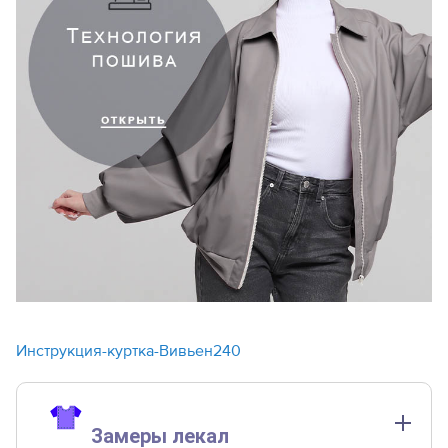
Инструкция-куртка-Вивьен240
Замеры лекал