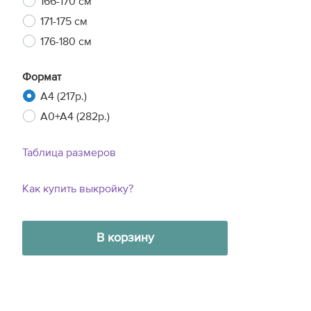
166-170 см
171-175 см
176-180 см
Формат
A4 (217р.)
A0+A4 (282р.)
Таблица размеров
Как купить выкройку?
В корзину