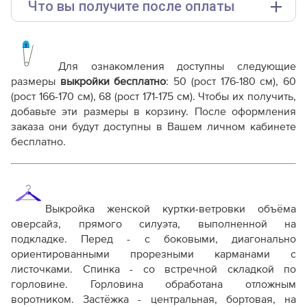
Что вы получите после оплаты
Основные файлы:
Выкройка PDF для печати на принтере A4 или
плоттере A0 с шириной печати 810мм в зависимости
Для ознакомления доступны следующие
от выбора формата
размеры
выкройки бесплатно
: 50
(рост 176-180 см), 60
Инструкция-куртка-Вивьен240.pdf
(рост 166-170 см), 68 (рост 171-175 см)
. Чтобы их получить,
добавьте эти размеры в корзину. После оформления
Дополнительные файлы:
заказа они будут доступны в Вашем личном кабинете
Справочник - виды швов
бесплатно.
Терминология машинных работ
Терминология ВТО
Дополнение к технологии пошива
Как распечатывать выкройки
Как скорректировать готовую выкройку по росту
Выкройка женской куртки-ветровки объёма
оверсайз, прямого силуэта, выполненной на
подкладке.
Перед - с боковыми, диагонально
ориентированными прорезными карманами с
листочками.
Спинка - со встречной складкой по
горловине.
Горловина обработана отложным
воротником.
Застёжка - центральная, бортовая, на