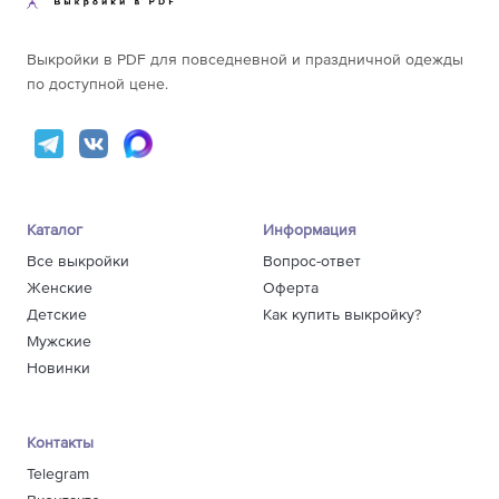
161-165
67,4
161-165
218
226
19
60
166-170
69,4
56
166-170
224
222
22
171-175
71,4
Выкройки в PDF для повседневной и праздничной одежды
171-175
245
232
22
176-180
73,4
по доступной цене.
176-180
244
229
23
156-160
65,4
156-160
238
221
20
161-165
67,4
161-165
242
220
20
62
166-170
69,4
58
166-170
238
231
21
171-175
71,4
171-175
233
237
22
176-180
73,4
176-180
253
237
24
Каталог
Информация
156-160
65,5
156-160
220
220
20
161-165
67,5
Все выкройки
Вопрос-ответ
161-165
228
219
21
64
166-170
69,5
Женские
Оферта
60
166-170
251
224
21
171-175
71,5
Детские
Как купить выкройку?
171-175
251
232
22
176-180
73,5
Мужские
176-180
240
236
23
156-160
65,5
Новинки
156-160
238
212
21
161-165
67,5
161-165
257
238
21
66
166-170
69,5
62
166-170
248
222
21
171-175
71,5
Контакты
171-175
260
239
22
176-180
73,5
Telegram
176-180
280
246
22
156-160
65,5