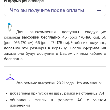
Информация о товаре
Что вы получите после оплаты
Основные файлы:
Выкройка PDF для печати на принтере A4 или
плоттере A0 с шириной печати 810мм в зависимости
Для ознакомления доступны следующие
от выбора формата
размеры
выкройки бесплатно
: 46 (рост 176-180 см), 56
(рост 166-170 см), 66 (рост 171-175 см). Чтобы их получить,
Дополнительные файлы:
добавьте эти размеры в корзину. После оформления
Справочник - виды швов
заказа они будут доступны в Вашем личном кабинете
Терминология машинных работ
бесплатно.
Терминология ВТО
Дополнение к технологии пошива
Как распечатывать выкройки
Как скорректировать готовую выкройку по росту
Это ремэйк выкройки 2021 года. Что изменено:
добавлены припуски на швы, рамки на страницы А4
обновлены файлы в формате А0 с учетом
изменений