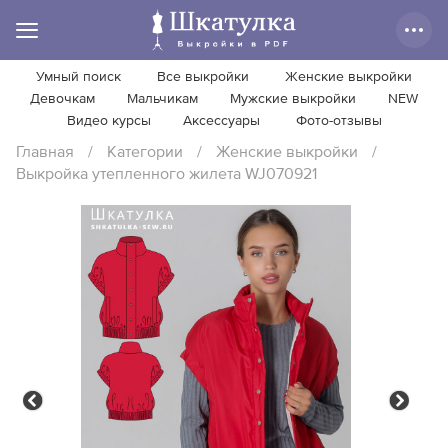
Умный поиск
Все выкройки
Женские выкройки
Девочкам
Мальчикам
Мужские выкройки
NEW
Видео курсы
Аксессуары
Фото-отзывы
Главная
/
Категории
/
Женские выкройки
/
Выкройка утепленного жилета WJ070921
Previous
Next
Previous