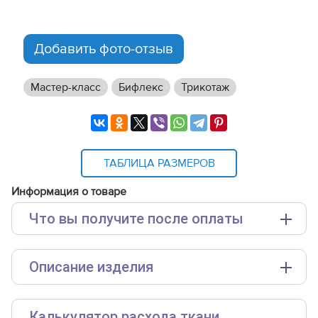
Добавить фото-отзыв
Мастер-класс
Бифлекс
Трикотаж
ТАБЛИЦА РАЗМЕРОВ
Информация о товаре
Что вы получите после оплаты
Основные файлы:
Описание изделия
Выкройка PDF для печати на принтере A4 или
плоттере A0 с шириной печати 810мм в зависимости
от выбора формата
Инструкция--леггинсы-Поузи468.pdf
Калькулятор расхода ткани.
Для ознакомления доступны следующие