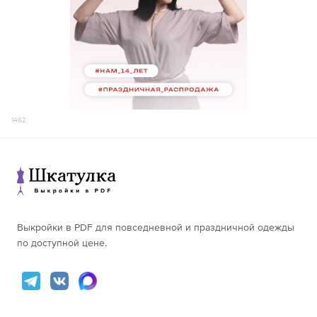
156-160
115
156-160
94,7
161-165
118
161-165
97,7
56
166-170
120
50
166-170
100,7
77,5
87,2
56,1
171-175
123
171-175
103,7
176-180
126
176-180
106,7
156-160
116
156-160
94,9
161-165
125
161-165
97,9
58
166-170
130
1462
52
166-170
100,9
81,4
91,2
58,5
171-175
124
171-175
103,9
176-180
129
176-180
106,9
156-160
124
156-160
95,2
161-165
127
161-165
98,2
60
166-170
134
54
166-170
101,2
85,3
95,3
60,9
171-175
137
171-175
104,2
Выкройки в PDF для повседневной и праздничной одежды
176-180
141
176-180
107,2
по доступной цене.
156-160
130
156-160
95,5
161-165
133
161-165
98,5
62
166-170
137
56
166-170
101,5
89,2
99,3
63,2
171-175
140
171-175
104,5
176-180
143