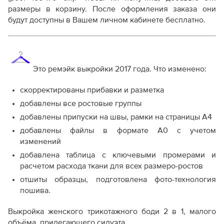
размеры в корзину. После оформления заказа они
Дополнительные файлы:
будут доступны в Вашем личном кабинете бесплатно.
Справочник - виды швов
Терминология машинных работ
Терминология ВТО
Дополнение к технологии пошива
Это ремэйк выкройки 2017 года. Что изменено:
Как распечатывать выкройки
Как скорректировать готовую выкройку по росту
скорректированы прибавки и разметка
добавлены все ростовые группы
добавлены припуски на швы, рамки на страницы А4
добавлены файлы в формате А0 с учетом
изменений
добавлена таблица с ключевыми промерами и
расчетом расхода ткани для всех размеро-ростов
отшиты образцы, подготовлена фото-технология
пошива.
Выкройка женского трикотажного боди 2 в 1, малого
объёма, прилегающего силуэта.