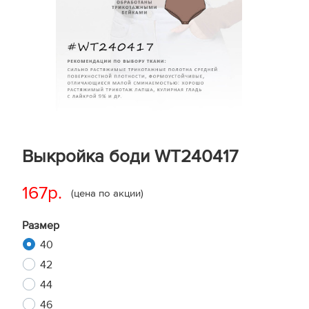
Выкройка боди WT240417
167р.
(цена по акции)
Размер
40
42
44
46