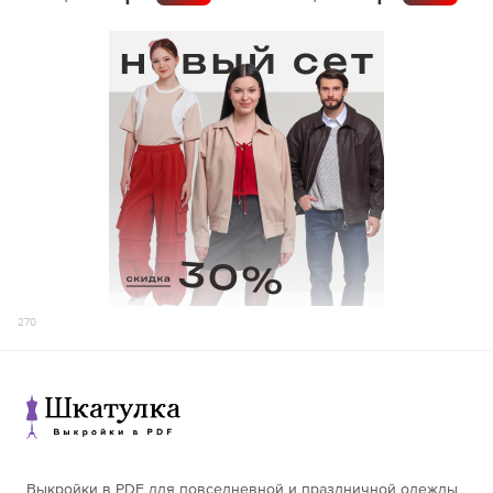
176-180
158
141
156-160
150
137
161-165
147
141
58
166-170
144
144
171-175
148
146
176-180
150
150
270
Выкройки в PDF для повседневной и праздничной одежды