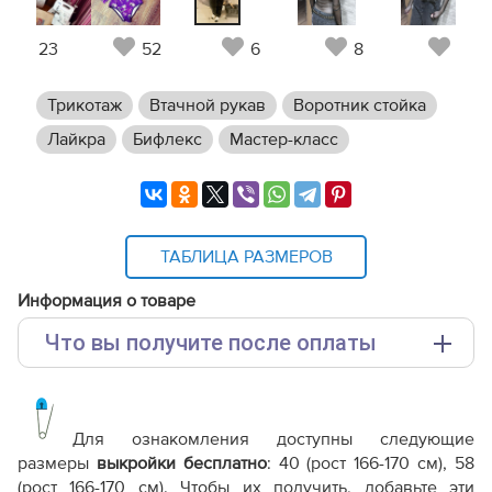
23
52
6
8
6
Трикотаж
Втачной рукав
Воротник стойка
Лайкра
Бифлекс
Мастер-класс
ТАБЛИЦА РАЗМЕРОВ
Информация о товаре
Что вы получите после оплаты
Основные файлы:
Выкройка PDF для печати на принтере A4 или
плоттере A0 с шириной печати 810мм в зависимости
Для ознакомления доступны следующие
от выбора формата
размеры
выкройки бесплатно
: 40 (рост 166-170 см), 58
Инструкция-боди-WT240417.pdf
(рост 166-170 см). Чтобы их получить, добавьте эти