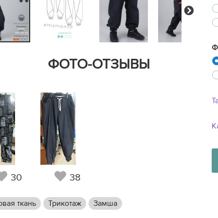
Next
Ф
ФОТО-ОТЗЫВЫ
Т
К
30
38
вая ткань
Трикотаж
Замша