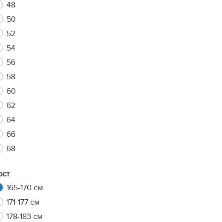
48
50
52
xt
54
56
58
60
62
64
66
68
ост
165-170 см
171-177 см
178-183 см