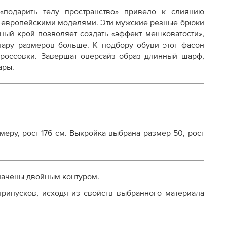
«подарить телу пространство» привело к слиянию
с европейскими моделями. Эти мужские резные брюки
нный крой позволяет создать «эффект мешковатости»,
ару размеров больше. К подбору обуви этот фасон
 кроссовки. Завершат оверсайз образ длинный шарф,
ары.
еру, рост 176 см. Выкройка выбрана размер 50, рост
начены двойным контуром.
рипусков, исходя из свойств выбранного материала