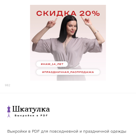
50
166-170
39,9
79,3
171-175
41,9
81,6
176-180
43,9
84,0
156-160
35,8
74,7
161-165
37,8
77,0
52
166-170
39,8
79,3
171-175
41,8
81,7
176-180
43,8
84,0
156-160
35,7
74,7
161-165
37,7
77,0
54
166-170
39,7
79,4
171-175
41,7
81,7
982
176-180
43,7
84,0
156-160
35,6
74,7
161-165
37,6
77,1
56
166-170
39,6
79,4
171-175
41,6
81,7
176-180
43,6
84,0
156-160
35,5
74,8
Выкройки в PDF для повседневной и праздничной одежды
161-165
37,5
77,1