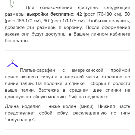
Выкройка PDF для печати на принтере A4 или
плоттере A0 с шириной печати 810мм в зависимости
Для ознакомления доступны следующие
от выбора формата
размеры
выкройки бесплатно
: 4
2 (рост 176-180 см), 50
Инструкция-платье-Джейн727.pdf
(рост 166-170 см), 60 (рост 171-175 см)
. Чтобы их получить,
добавьте эти размеры в корзину. После оформления
Дополнительные файлы:
заказа они будут доступны в Вашем личном кабинете
Справочник - виды швов
бесплатно.
Терминология машинных работ
Терминология ВТО
Дополнение к технологии пошива
Как распечатывать выкройки
Как скорректировать готовую выкройку по росту
Платье-сарафан с американской проймой
прилегающего силуэта в верхней части, отрезное по
линии талии. На полочке и спинке - сборки в области
выше талии. Застежка в среднем шве спинки на
длинную потайную молнию. Лиф на подкладке.
Длина изделия - ниже колен (миди). Нижняя часть
представляет собой юбку, расклешенную по типу
"полусолнце".