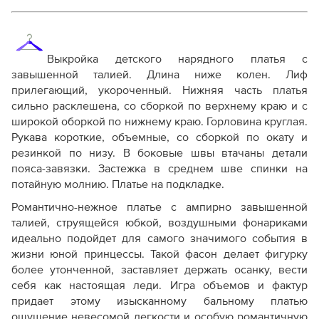
Выкройка детского нарядного платья с
завышенной талией. Длина ниже колен. Лиф
прилегающий, укороченный. Нижняя часть платья
сильно расклешена, со сборкой по верхнему краю и с
широкой оборкой по нижнему краю. Горловина круглая.
Рукава короткие, объемные, со сборкой по окату и
резинкой по низу. В боковые швы втачаны детали
пояса-завязки. Застежка в среднем шве спинки на
потайную молнию. Платье на подкладке.
Романтично-нежное платье с ампирно завышенной
талией, струящейся юбкой, воздушными фонариками
идеально подойдет для самого значимого события в
жизни юной принцессы. Такой фасон делает фигурку
более утонченной, заставляет держать осанку, вести
себя как настоящая леди. Игра объемов и фактур
придает этому изысканному бальному платью
ощущение невесомой легкости и особую романтичную