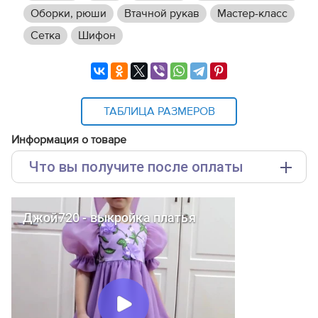
Оборки, рюши
Втачной рукав
Мастер-класс
Сетка
Шифон
ТАБЛИЦА РАЗМЕРОВ
Информация о товаре
Что вы получите после оплаты
Основные файлы:
Выкройка PDF для печати на принтере A4 или
плоттере A0 с шириной печати 810мм в зависимости
от выбора формата
Инструкция-платье-Джой720,-часть-1.pdf
Инструкция-платье-Джой720,-часть-2.pdf
Дополнительные файлы:
Справочник - виды швов