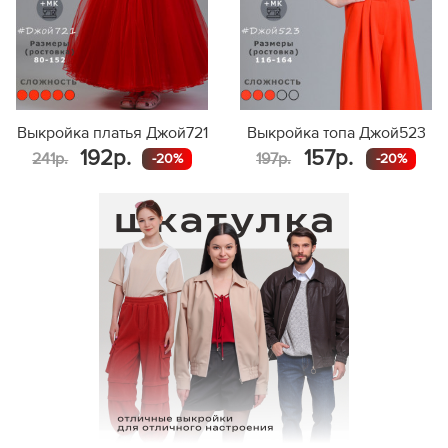
размер
80
86
92
98
Выкройка платья Джой721
Выкройка топа Джой523
104
192р.
157р.
241р.
197р.
-20%
-20%
110
116
122
128
134
140
146
152