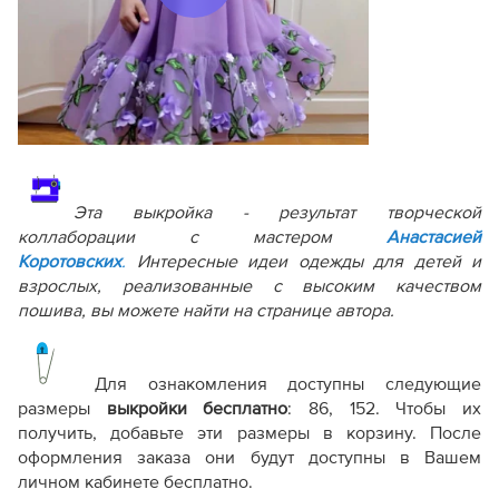
Терминология машинных работ
Терминология ВТО
Дополнение к технологии пошива
Как распечатывать выкройки
Как скорректировать готовую выкройку по росту
Эта выкройка - результат творческой
коллаборации с мастером
Анастасией
Коротовских
.
Интересные идеи одежды для детей и
взрослых, реализованные с высоким качеством
пошива, вы можете найти на странице автора.
Для ознакомления доступны следующие
размеры
выкройки бесплатно
:
86, 152
. Чтобы их
получить, добавьте эти размеры в корзину. После
оформления заказа они будут доступны в Вашем
личном кабинете бесплатно.