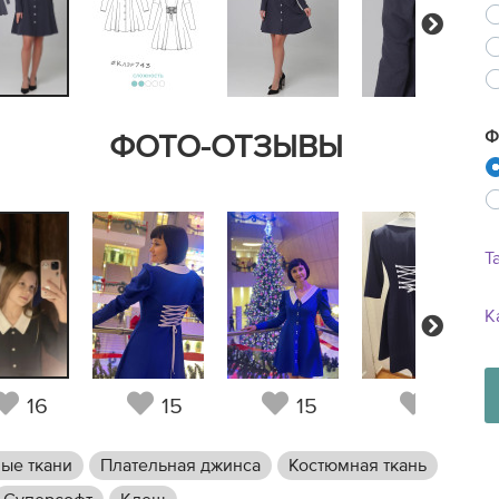
Next
Ф
ФОТО-ОТЗЫВЫ
Т
К
Next
16
15
15
5
ые ткани
Плательная джинса
Костюмная ткань