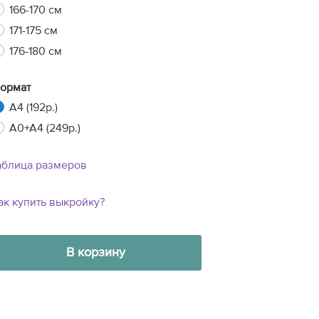
166-170 см
171-175 см
176-180 см
ормат
A4 (192р.)
A0+A4 (249р.)
аблица размеров
ак купить выкройку?
В корзину
9
8
10
15