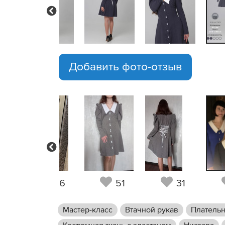
Previous
Добавить фото-отзыв
Previous
2
86
51
31
Мастер-класс
Втачной рукав
Плательн