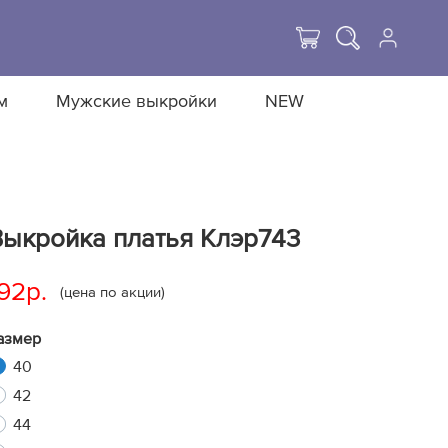
м
Мужские выкройки
NEW
Выкройка платья Клэр743
92р.
(цена по акции)
азмер
40
42
44