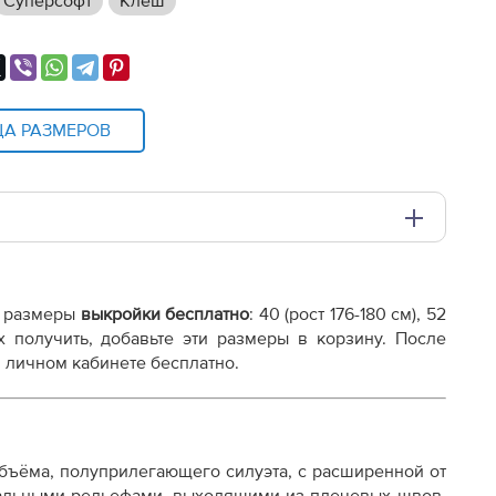
Суперсофт
Клеш
ЦА РАЗМЕРОВ
и плоттере A0 с шириной печати 810мм в зависимости
 размеры
выкройки бесплатно
:
40 (рост 176-180 см), 52
х получить, добавьте эти размеры в корзину. После
 личном кабинете бесплатно.
бъёма, полуприлегающего силуэта, с расширенной от