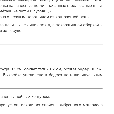
икальными рельефами, выходящими из плечевых швов.
овка на навесные петли, втачанные в рельефные швы.
осту
бмётанные петли и пуговицы.
ана отложным воротником из контрастной ткани.
зонтали выше линии локтя, с декоративной оборкой и
гает к руке.
 груди 83 см, обхват талии 62 см, обхват бедер 96 см
.
.
Выкройка увеличена в бедрах по индивидуальным
начены двойным контуром.
рипусков, исходя из свойств выбранного материала