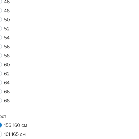
46
48
50
xt
52
54
56
58
60
62
64
66
68
ост
156-160 см
161-165 см