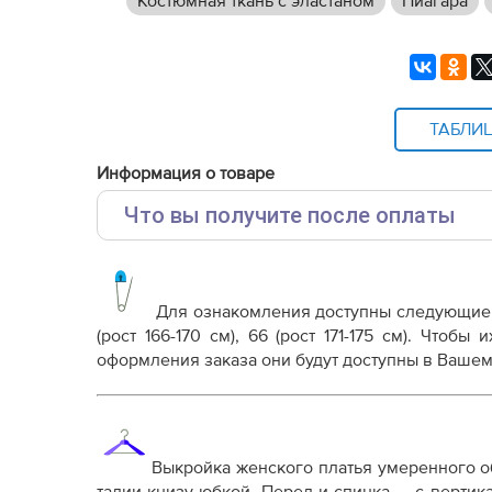
Костюмная ткань с эластаном
Ниагара
ТАБЛИ
Информация о товаре
Что вы получите после оплаты
Основные файлы:
Выкройка PDF для печати на принтере A4 ил
от выбора формата
Для ознакомления доступны следующие
Инструкция-платье-Клэр743.pdf
(рост 166-170 см), 66 (рост 171-175 см)
. Чтобы и
оформления заказа они будут доступны в Вашем
Дополнительные файлы:
Справочник - виды швов
Терминология машинных работ
Терминология ВТО
Выкройка женского платья умеренного о
Дополнение к технологии пошива