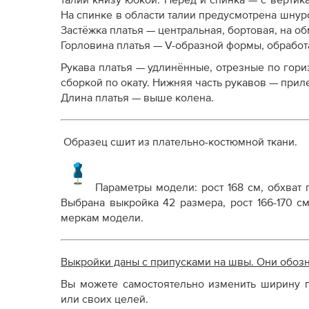
талии книзу юбкой. Перед и спинка — с верт
Как распечатывать выкройки
На спинке в области талии предусмотрена шнур
Как скорректировать готовую выкройку по р
Застёжка платья — центральная, бортовая, на о
Горловина платья — V-образной формы, обработ
Рукава платья — удлинённые, отрезные по гори
сборкой по окату. Нижняя часть рукавов — приле
Длина платья — выше колена.
Образец сшит из плательно-костюмной ткани.
Параметры модели:
рост 168 см, обхват
Выбрана выкройка 42 размера, рост 166-170 см
меркам модели.
Выкройки даны с припусками на швы. Они обоз
Вы можете самостоятельно изменить ширину п
или своих целей.