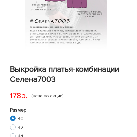
Выкройка платья-комбинации
Селена7003
178р.
(цена по акции)
Размер
40
42
44