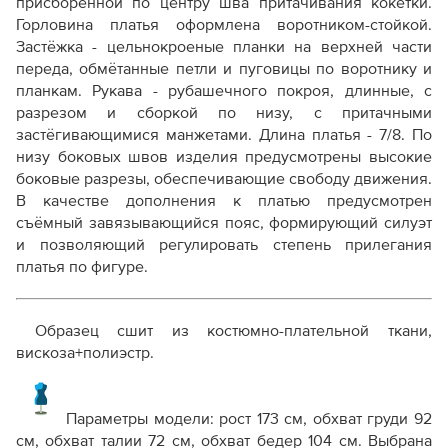
присборенной по центру шва притачивания кокетки.
Горловина платья оформлена воротником-стойкой.
Застёжка - цельнокроеные планки на верхней части
переда, обмётанные петли и пуговицы по воротнику и
планкам. Рукава - рубашечного покроя, длинные, с
разрезом и сборкой по низу, с притачными
застёгивающимися манжетами. Длина платья - 7/8. По
низу боковых швов изделия предусмотрены высокие
боковые разрезы, обеспечивающие свободу движения.
В качестве дополнения к платью предусмотрен
съёмный завязывающийся пояс, формирующий силуэт
и позволяющий регулировать степень прилегания
платья по фигуре.
Образец сшит из костюмно-плательной ткани,
вискоза+полиэстр.
Параметры модели:
рост 173 см, обхват груди 92
см, обхват талии 72 см, обхват бедер 104 см. Выбрана