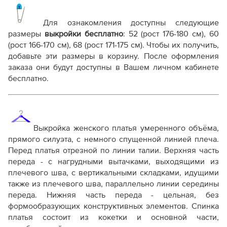
Выкройка PDF для печати на принтере A4 или
плоттере A0 с шириной печати 810мм в зависимости
Для ознакомления доступны следующие
от выбора формата
размеры
выкройки бесплатно
:
52 (рост 176-180 см), 60
Инструкция-платье-Лучия7001.pdf
(рост 166-170 см), 68 (рост 171-175 см)
. Чтобы их получить,
добавьте эти размеры в корзину. После оформления
Дополнительные файлы:
заказа они будут доступны в Вашем личном кабинете
Справочник - виды швов
бесплатно.
Терминология машинных работ
Терминология ВТО
Дополнение к технологии пошива
Как распечатывать выкройки
Как скорректировать готовую выкройку по росту
Выкройка женского платья умеренного объёма,
прямого силуэта, с немного спущенной линией плеча.
Перед платья отрезной по линии талии.
Верхняя часть
переда - с нагрудными вытачками, выходящими из
плечевого шва, с вертикальными складками, идущими
также из плечевого шва, параллельно линии середины
переда.
Нижняя часть переда - цельная, без
формообразующих конструктивных элементов.
Спинка
платья состоит из кокетки и основной части,