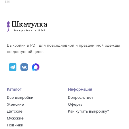
836
Наметьте расположение вытачек на деталях лицевых и
внутренних чашек. Сметайте, стачайте их, заутюжьте к
центру.
Выкройки в PDF для повседневной и праздничной одежды
по доступной цене.
Каталог
Информация
Все выкройки
Вопрос-ответ
Женские
Оферта
Детские
Как купить выкройку?
Мужские
Новинки
Приметайте (приколите) одну чашку к нижней части