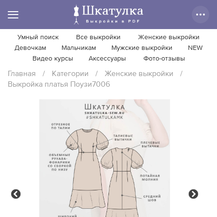
Умный поиск
Все выкройки
Женские выкройки
Девочкам
Мальчикам
Мужские выкройки
NEW
Видео курсы
Аксессуары
Фото-отзывы
Главная
/
Категории
/
Женские выкройки
/
Выкройка платья Поузи7006
Previous
Next
Previous