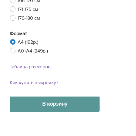
166-170 см
171-175 см
176-180 см
Формат
A4 (192р.)
A0+A4 (249р.)
Таблица размеров
Как купить выкройку?
В корзину