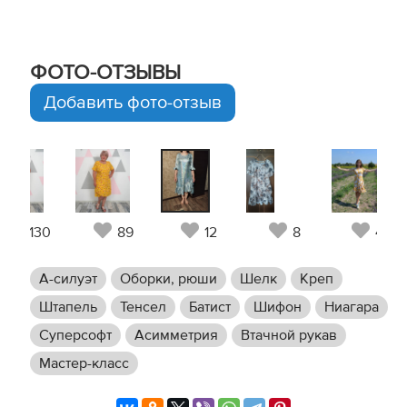
ФОТО-ОТЗЫВЫ
Добавить фото-отзыв
130
89
12
8
41
А-силуэт
Оборки, рюши
Шелк
Креп
Штапель
Тенсел
Батист
Шифон
Ниагара
Суперсофт
Асимметрия
Втачной рукав
Мастер-класс