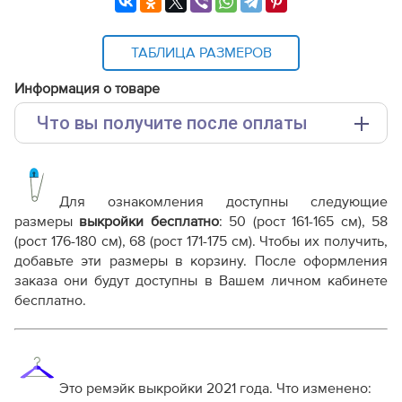
ТАБЛИЦА РАЗМЕРОВ
Информация о товаре
Что вы получите после оплаты
Основные файлы:
Выкройка PDF для печати на принтере A4 или
плоттере A0 с шириной печати 810мм в зависимости
Для ознакомления доступны следующие
от выбора формата
размеры
выкройки бесплатно
: 50 (рост 161-165 см), 58
Инструкция-платье-с-асимметричной-оборкой-
(рост 176-180 см), 68 (рост 171-175 см). Чтобы их получить,
WD280521.pdf
добавьте эти размеры в корзину. После оформления
Дополнительные файлы:
заказа они будут доступны в Вашем личном кабинете
бесплатно.
Справочник - виды швов
Терминология машинных работ
Терминология ВТО
Дополнение к технологии пошива
Как распечатывать выкройки
Это ремэйк выкройки 2021 года. Что изменено: