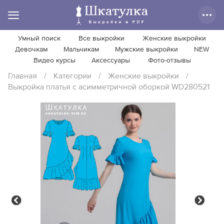
Умный поиск
Все выкройки
Женские выкройки
Девочкам
Мальчикам
Мужские выкройки
NEW
Видео курсы
Аксессуары
Фото-отзывы
Главная
/
Категории
/
Женские выкройки
/
Выкройка платья с асимметричной оборкой WD280521
Previous
Next
Previous