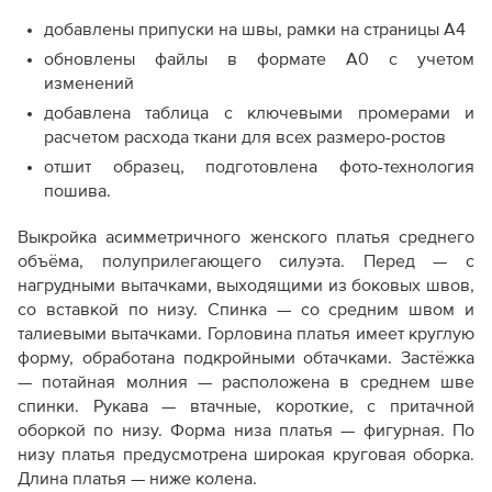
Как скорректировать готовую выкройку по росту
добавлены припуски на швы, рамки на страницы А4
обновлены файлы в формате А0 с учетом
изменений
добавлена таблица с ключевыми промерами и
расчетом расхода ткани для всех размеро-ростов
отшит образец, подготовлена фото-технология
пошива.
Выкройка асимметричного женского платья среднего
объёма, полуприлегающего силуэта. Перед — с
нагрудными вытачками, выходящими из боковых швов,
со вставкой по низу. Спинка — со средним швом и
талиевыми вытачками. Горловина платья имеет круглую
форму, обработана подкройными обтачками. Застёжка
— потайная молния — расположена в среднем шве
спинки. Рукава — втачные, короткие, с притачной
оборкой по низу. Форма низа платья — фигурная. По
низу платья предусмотрена широкая круговая оборка.
Длина платья — ниже колена.