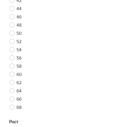
42
44
46
48
50
52
54
56
58
60
62
64
66
68
Рост