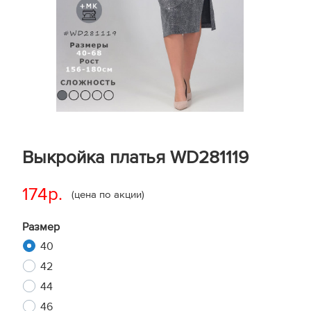
Выкройка платья WD281119
174р.
(цена по акции)
Размер
40
42
44
46