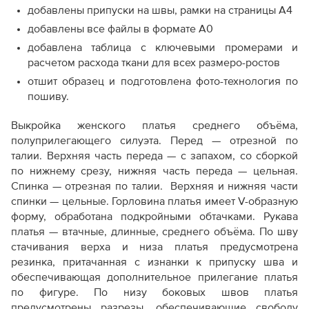
добавлены припуски на швы, рамки на страницы А4
добавлены все файлы в формате А0
добавлена таблица с ключевыми промерами и
расчетом расхода ткани для всех размеро-ростов
отшит образец и подготовлена фото-технология по
пошиву.
Выкройка женского платья среднего объёма,
полуприлегающего силуэта. Перед — отрезной по
талии. Верхняя часть переда — с запахом, со сборкой
по нижнему срезу, нижняя часть переда — цельная.
Спинка — отрезная по талии. Верхняя и нижняя части
спинки — цельные. Горловина платья имеет V-образную
форму, обработана подкройными обтачками. Рукава
платья — втачные, длинные, среднего объёма. По шву
стачивания верха и низа платья предусмотрена
резинка, притачанная с изнанки к припуску шва и
обеспечивающая дополнительное прилегание платья
по фигуре. По низу боковых швов платья
предусмотрены разрезы, обеспечивающие свободу