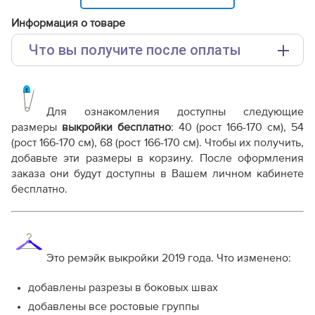
Информация о товаре
Что вы получите после оплаты
Основные файлы:
Выкройка PDF для печати на принтере A4 или
плоттере A0 с шириной печати 810мм в зависимости
Для ознакомления доступны следующие
от выбора формата
размеры
выкройки бесплатно
: 40 (рост 166-170 см), 54
инструкция-платье-WD281119.pdf
(рост 166-170 см), 68 (рост 166-170 см). Чтобы их получить,
добавьте эти размеры в корзину. После оформления
Дополнительные файлы:
заказа они будут доступны в Вашем личном кабинете
Справочник - виды швов
бесплатно.
Терминология машинных работ
Терминология ВТО
Дополнение к технологии пошива
Как распечатывать выкройки
Как скорректировать готовую выкройку по росту
Это ремэйк выкройки 2019 года. Что изменено:
добавлены разрезы в боковых швах
добавлены все ростовые группы