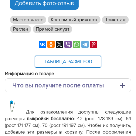
Добавить фото-отзыв
Мастер-класс
Костюмный трикотаж
Трикотаж
Реглан
Прямой силуэт
ТАБЛИЦА РАЗМЕРОВ
Информация о товаре
Что вы получите после оплаты
Основные файлы:
Выкройка PDF для печати на принтере A4 или
плоттере A0 с шириной печати 810мм в зависимости
Для ознакомления доступны следующие
от выбора формата
размеры
выкройки бесплатно
: 42 (рост 178-183 см), 64
Инструкция-пуловер-Оливер970.pdf
(рост 171-177 см), 70 (рост 191-197 см). Чтобы их получить,
добавьте эти размеры в корзину. После оформления
Дополнительные файлы: