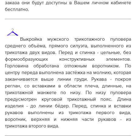
заказа они будут доступны в Вашем личном кабинете
Справочник - виды швов
бесплатно.
Терминология машинных работ
Терминология ВТО
Дополнение к технологии пошива
Как распечатывать выкройки
Как скорректировать готовую выкройку по росту
Выкройка мужского трикотажного пуловера
среднего объёма, прямого силуэта, выполненного из
трикотажа двух видов.
Перед и спинка - цельные, без
формообразующих конструктивных элементов.
Горловина обработана отложным воротником.
По
центру переда выполнена застёжка на молнию, которая
заканчивается выше линии груди.
Рукава - покроя
реглан, со вставками в области плеча, длинные, на
трикотажной манжете по низу.
По низу пуловера
предусмотрен круговой трикотажный пояс. Длина
изделия - до линии бёдер. Перед, спинка и вставки
рукавов выполнены из трикотажа первого вида,
воротник, верхняя и нижняя части рукавов - из
трикотажа второго вида.