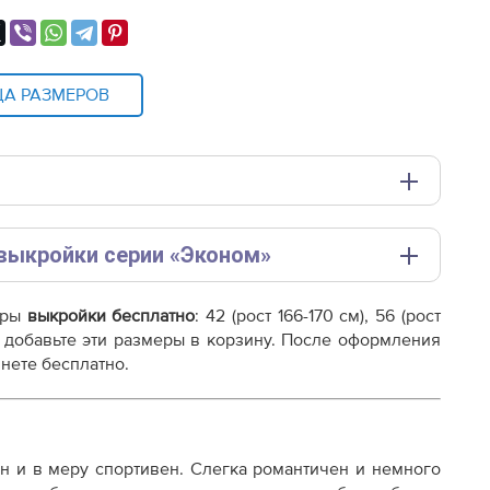
ЦА РАЗМЕРОВ
выкройки серии «Эконом»
и плоттере A0 с шириной печати 810мм в зависимости
ате. Чтобы покупка оправдала ваши ожидания,
еры
выкройки бесплатно
: 42 (рост 166-170 см), 56 (рост
ми от наших стандартных лекал:
ить, добавьте эти размеры в корзину. После оформления
нете бесплатно.
нейка «Стандарт»
андартная (на уровне
н и в меру спортивен. Слегка романтичен и немного
осту
нка)