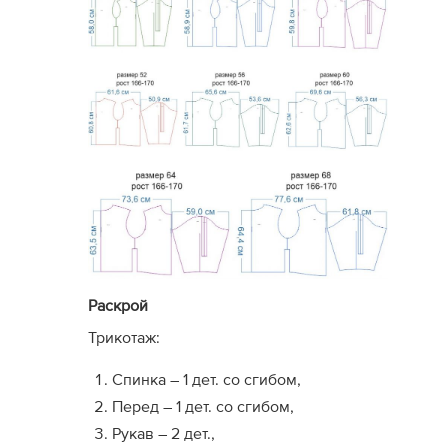
Опытным мастерам
, которые хорошо знают 
моделировать внутренние детали (обтачки, п
изделие по длине
.
Желающим сэкономить
, кто ценит очень ни
лет и собирать лекала по крестикам-меткам 
Не рекомендуется:
Новичкам в шитье
, которым необходимы пош
готовые детали обработки.
Тем, кому важен визуал
, так как у этих мод
посадку придется оценивать по базовой конс
Раскрой
Трикотаж:
Спинка – 1 дет. со сгибом,
Перед – 1 дет. со сгибом,
Рукав – 2 дет.,