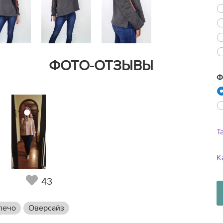
ФОТО-ОТЗЫВЫ
Ф
Т
К
43
лечо
Оверсайз