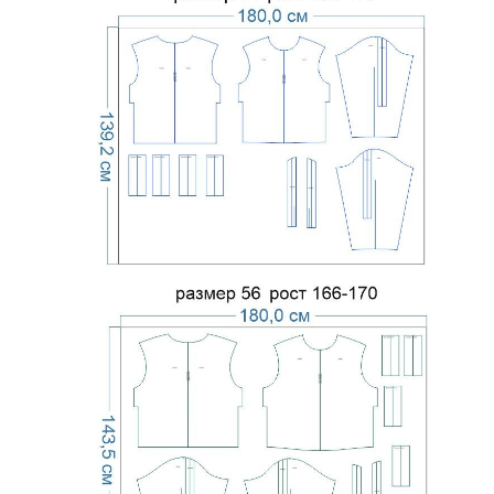
Экономичный
. Меньше
листов при печати, так как
Расход бумаги
мелкие детали
Ст
вычленяются из основных
лекал самостоятельно.
Без полей для обрезки
(стыкуется по меткам-
крестикам).
Настройки
Сборка PDF-
С 
печати полностью
файла
ли
аналогичны стандарту.
См.
видео, как печатать
выкройку
Отсутствуют или есть
Пр
Фото изделия
только одно фото
го