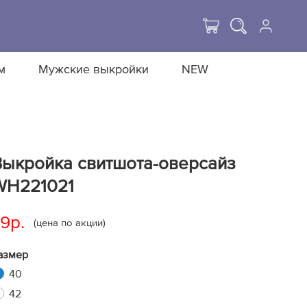
м
Мужские выкройки
NEW
Выкройка свитшота-оверсайз
WH221021
9р.
(цена по акции)
азмер
40
42