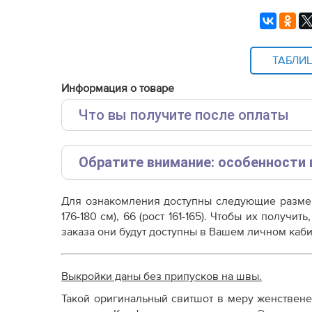
ТАБЛИ
Информация о товаре
Что вы получите после оплаты
Основные файлы:
Обратите внимание: особенности 
Выкройка PDF для печати на принтере A4 ил
от выбора формата
Эта выкройка представлена в упрощенном форм
Инструкция-свитшот-оверсайз-WH221021.pdf
Для ознакомления доступны следующие разм
пожалуйста, ознакомьтесь с ключевыми отличия
Дополнительные файлы:
176-180 см), 66 (рост 161-165). Чтобы их получ
заказа они будут доступны в Вашем личном каби
Справочник - виды швов
Параметр /
Линейка «Эконом»
Ли
Терминология машинных работ
Характеристика
Терминология ВТО
Выкройки даны без припусков на швы.
Дополнение к технологии пошива
Очень низкая
Как распечатывать выкройки
Ст
Такой оригинальный свитшот в меру женствене
Стоимость
(значительно дешевле
Как скорректировать готовую выкройку по р
ры