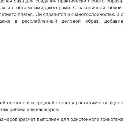
асная база для создания практически любого образа.
 так и с объемными джогерами. С лаконичной юбкой-
етнего платья. Он справится и с многослойностью и с
 даже в расслабленный деловой образ, добавив
едусмотрены и нанесены
лный выбор размеров и
стовок
ксимальная детализация
ней плотности и средней степени растяжимости, футер
котаж рибана или кашкорсе.
змеров (расчет выполнен для однотонного трикотажа