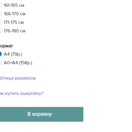
161-165 см
166-170 см
171-175 см
176-180 см
ормат
A4 (79р.)
A0+A4 (158р.)
аблица размеров
ак купить выкройку?
В корзину