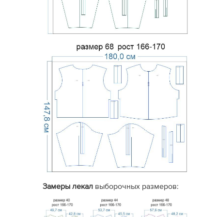
Краткая
(текст или видео
По
Инструкция по
от подписчиков). Иногда
ил
пошиву
отсутствует.
ил
Базовые
. Прибавки
определяются
Технические
По
самостоятельно по
данные
пр
выборочным графическим
схемам.
Большое количество
Опыт других
Ст
отзывов
, накопленных за
покупателей
от
годы работы проекта.
Замеры лекал
выборочных размеров:
Кому подойдет, а кому не
рекомендуется серия 
Рекомендуется: