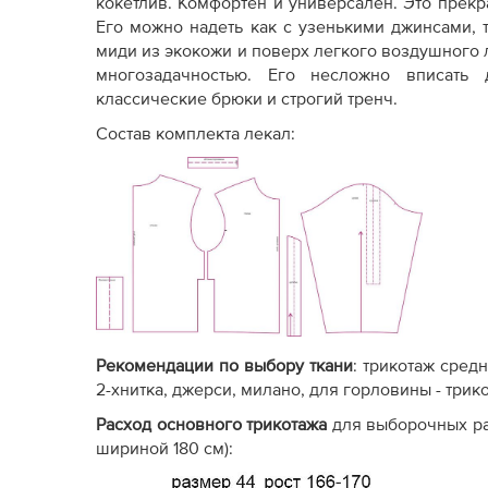
кокетлив. Комфортен и универсален. Это прекр
стандарта)
Его можно надеть как с узенькими джинсами,
миди из экокожи и поверх легкого воздушного л
Отсутствуют
многозадачностью. Его несложно вписать
Припуски на швы
(закладываются
Пр
классические брюки и строгий тренч.
самостоятельно)
Состав комплекта лекал:
Сокращенный
ряд
По
Размерный ряд
размеров и/или ростовок
ро
Только конструктивная
основа
. Может не быть
Комплектация
надсечек, внутренних
Ма
Рекомендации по выбору ткани
: трикотаж сред
лекал
разметок и деталей
2-хнитка, джерси, милано, для горловины - три
обработки (обтачек,
подкладки).
Расход основного трикотажа
для выборочных ра
шириной 180 см):