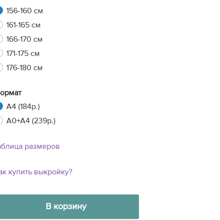
156-160 см
161-165 см
166-170 см
171-175 см
176-180 см
ормат
A4 (184р.)
A0+A4 (239р.)
аблица размеров
ак купить выкройку?
16
19
11
31
В корзину