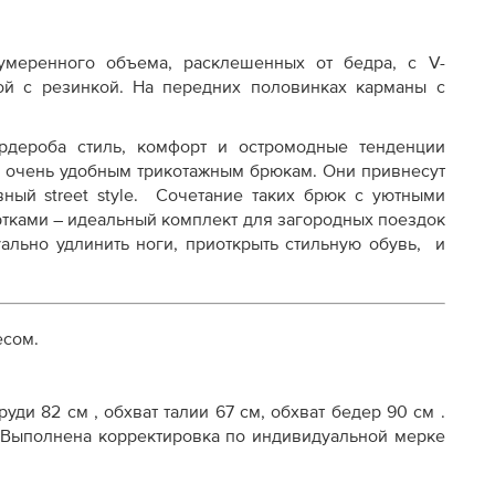
умеренного объема, расклешенных от бедра, с V-
ой с резинкой. На передних половинках карманы с
рдероба стиль, комфорт и остромодные тенденции
и очень удобным трикотажным брюкам. Они привнесут
ный street style. Сочетание таких брюк с уютными
тками – идеальный комплект для загородных поездок
ально удлинить ноги, приоткрыть стильную обувь, и
есом.
уди 82 см , обхват талии 67 см, обхват бедер 90 см .
м. Выполнена корректировка по индивидуальной мерке