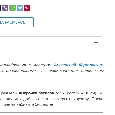
ЦА РАЗМЕРОВ
и плоттере A0 с шириной печати 810мм в зависимости
 коллаборации с мастером
Анастасией Коротовских
.
х, реализованные с высоким качеством пошива, вы
 размеры
выкройки бесплатно
:
52 (рост 176-180 см), 60
х получить, добавьте эти размеры в корзину. После
 личном кабинете бесплатно.
осту