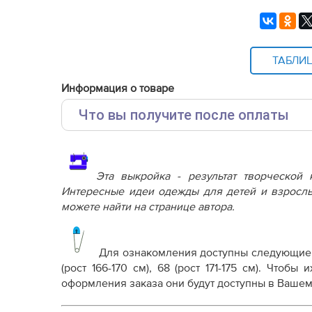
ТАБЛИ
Информация о товаре
Что вы получите после оплаты
Основные файлы:
Выкройка PDF для печати на принтере A4 ил
от выбора формата
Эта выкройка - результат творческой
Инструкция-брюки-Анастасия410.pdf
Интересные идеи одежды для детей и взрослы
можете найти на странице автора.
Дополнительные файлы:
Справочник - виды швов
Терминология машинных работ
Для ознакомления доступны следующие
Терминология ВТО
(рост 166-170 см), 68 (рост 171-175 см)
. Чтобы и
Дополнение к технологии пошива
оформления заказа они будут доступны в Вашем
Как распечатывать выкройки
Как скорректировать готовую выкройку по р