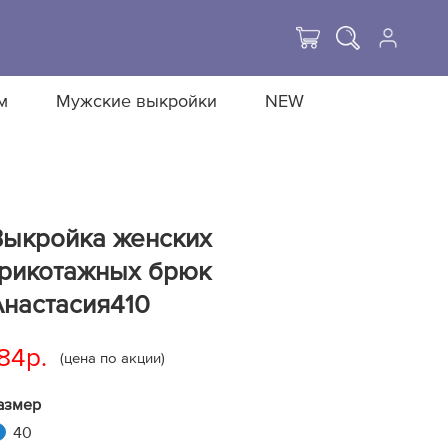
м
Мужские выкройки
NEW
Выкройка женских
трикотажных брюк
Анастасия410
84р.
(цена по акции)
азмер
40