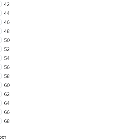
42
44
46
xt
48
50
52
54
56
58
60
62
64
66
68
ост