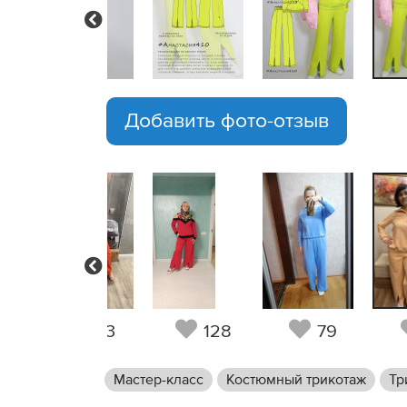
Previous
Добавить фото-отзыв
Previous
3
13
128
79
Мастер-класс
Костюмный трикотаж
Тр