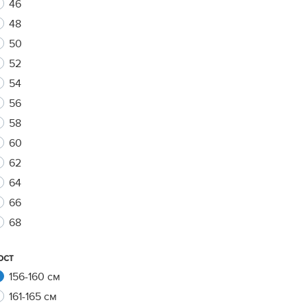
46
48
50
xt
52
54
56
58
60
62
64
66
68
ост
156-160 см
161-165 см