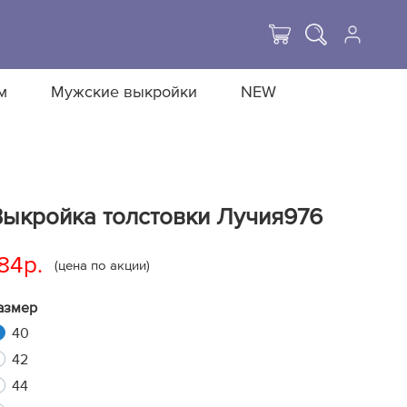
м
Мужские выкройки
NEW
Выкройка толстовки Лучия976
84р.
(цена по акции)
азмер
40
42
44