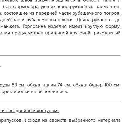
лечевых швов закругляющимися в области талии и
, без формообразующих конструктивных элементов.
осту
е, состоящие из передней части рубашечного покроя,
адней части рубашечного покроя. Длина рукавов - до
й манжете. Горловина изделия имеет круглую форму,
делия предусмотрен притачной круговой трикотажный
.
руди 88 см, обхват талии 74 см, обхват бедер 100 см.
 Корректировки не выполнялись.
начены двойным контуром.
рипусков, исходя из свойств выбранного материала