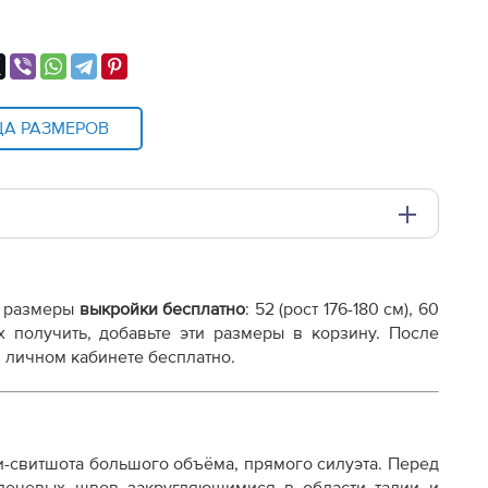
ЦА РАЗМЕРОВ
и плоттере A0 с шириной печати 810мм в зависимости
 размеры
выкройки бесплатно
:
52 (рост 176-180 см), 60
х получить, добавьте эти размеры в корзину. После
 личном кабинете бесплатно.
и-свитшота большого объёма, прямого силуэта.
Перед