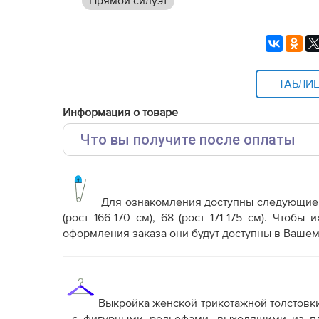
Прямой силуэт
ТАБЛИ
Информация о товаре
Что вы получите после оплаты
Основные файлы:
Выкройка PDF для печати на принтере A4 ил
от выбора формата
Для ознакомления доступны следующие
Инструкция-толстовка-Лучия976.pdf
(рост 166-170 см), 68 (рост 171-175 см)
. Чтобы и
оформления заказа они будут доступны в Вашем
Дополнительные файлы:
Справочник - виды швов
Терминология машинных работ
Терминология ВТО
Выкройка женской трикотажной толстовк
Дополнение к технологии пошива