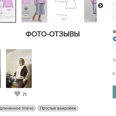
Next
Ф
ФОТО-ОТЗЫВЫ
Т
К
71
длиненное плечо
Простые выкройки