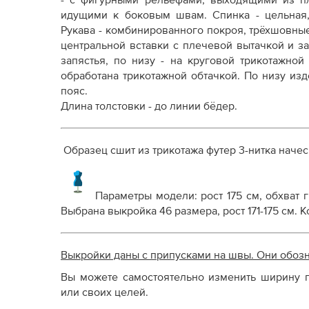
- с фигурными рельефами, выходящими из п
Как распечатывать выкройки
идущими к боковым швам.
Спинка - цельная
Как скорректировать готовую выкройку по р
Рукава - комбинированного покроя, трёхшовны
центральной вставки с плечевой вытачкой и з
запястья, по низу - на круговой трикотажно
обработана трикотажной обтачкой. По низу из
пояс.
Длина толстовки - до линии бёдер.
Образец сшит из трикотажа футер 3-нитка начес
Параметры модели: рост 175 см, обхват г
Выбрана выкройка 46 размера, рост 171-175 см.
Выкройки даны с припусками на швы. Они обоз
Вы можете самостоятельно изменить ширину п
или своих целей.