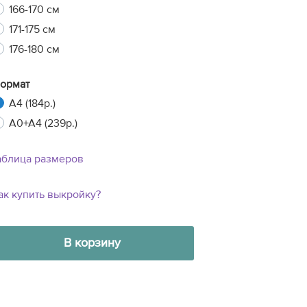
166-170 см
171-175 см
176-180 см
ормат
A4 (184р.)
A0+A4 (239р.)
аблица размеров
ак купить выкройку?
В корзину