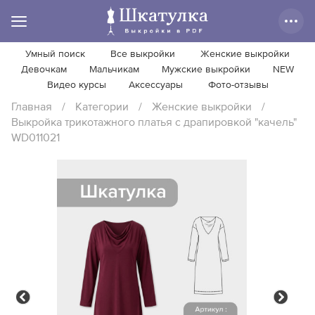
Умный поиск
Все выкройки
Женские выкройки
Девочкам
Мальчикам
Мужские выкройки
NEW
Видео курсы
Аксессуары
Фото-отзывы
Главная
/
Категории
/
Женские выкройки
/
Выкройка трикотажного платья с драпировкой "качель"
WD011021
Previous
Next
Previous