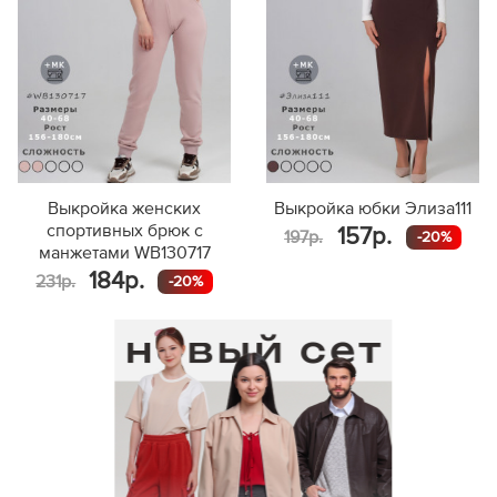
Выкройка женских
Выкройка юбки Элиза111
спортивных брюк с
157р.
197р.
-20%
манжетами WB130717
184р.
231р.
-20%