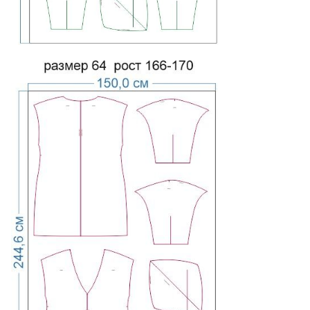
обрезки полей.
Не рекомендуется:
Новичкам в шитье
, которым необходимы
пошаговые подсказки, подробные таблицы
прибавок и готовые детали обработки.
Тем, кому важен визуал
, так как у этих моделей нет
фотографий отшитого образца, а технологию и
посадку придется оценивать по базовой
конструкции.