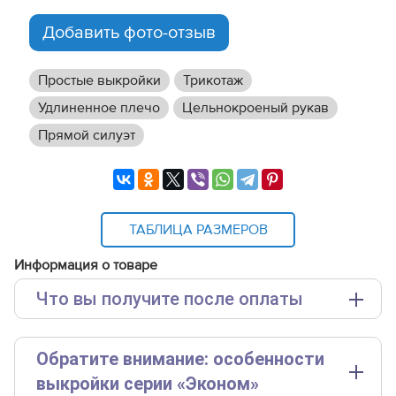
Добавить фото-отзыв
Простые выкройки
Трикотаж
Удлиненное плечо
Цельнокроеный рукав
Прямой силуэт
ТАБЛИЦА РАЗМЕРОВ
Информация о товаре
Что вы получите после оплаты
Основные файлы:
Обратите внимание: особенности
Выкройка PDF для печати на принтере A4 или
плоттере A0 с шириной печати 810мм в зависимости
выкройки серии «Эконом»
от выбора формата