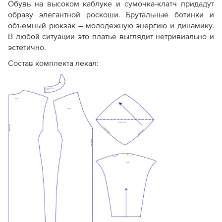
Обувь на высоком каблуке и сумочка-клатч придадут
образу элегантной роскоши. Брутальные ботинки и
объемный рюкзак – молодежную энергию и динамику.
Только конструктивная
В любой ситуации это платье выглядит нетривиально и
основа
. Может не быть
эстетично.
Комплектация
надсечек, внутренних
Максимальн
Состав комплекта лекал:
лекал
разметок и деталей
обработки (обтачек,
подкладки).
Экономичный
. Меньше
листов при печати, так как
Расход бумаги
мелкие детали
Стандартны
вычленяются из основных
лекал самостоятельно.
Без полей для обрезки
(стыкуется по меткам-
крестикам).
Настройки
Сборка PDF-
С полями дл