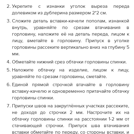
Укрепите с изнанки уголок выреза переда
долевиком из дублерина размером 2*2 см.
Сложите деталь вставки-качели пополам, изнанкой
внутрь, уравняйте по срезам втачивания в
горловину, наложите её на деталь переда, лицом к
лицу, вметайте в горловину. Припуск в уголке
горловины рассеките вертикально вниз на глубину 5
мм.
Обметайте нижний срез обтачки горловины спинки.
Наложите обтачку на изделие, лицом к лицу,
уравняйте по срезам горловины, сметайте.
Единой прямой строчкой втачайте в горловину
вставку-качелю и одновременно притачайте обтачку
горловины спинки.
Припуски швов на закруглённых участках рассеките,
не доходя до строчки 2 мм. Настрочите их на
обтачку горловины спинки на расстоянии 1-2 мм от
стачивающей строчки. Припуск шва втачивания
вставки обметайте по переду, со стороны вставки, и