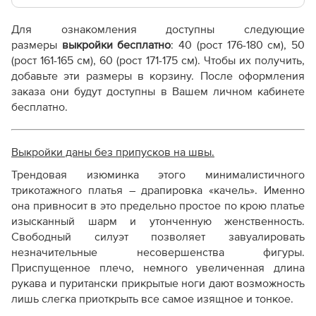
Эта выкройка представлена в упрощенном формате.
Дополнительные файлы:
Для ознакомления доступны следующие
Чтобы покупка оправдала ваши ожидания, пожалуйста,
Справочник - виды швов
размеры
выкройки бесплатно
: 40 (рост 176-180 см), 50
ознакомьтесь с ключевыми отличиями от наших
Терминология машинных работ
(рост 161-165 см), 60 (рост 171-175 см). Чтобы их получить,
стандартных лекал:
Терминология ВТО
добавьте эти размеры в корзину. После оформления
Дополнение к технологии пошива
заказа они будут доступны в Вашем личном кабинете
Параметр /
Как распечатывать выкройки
бесплатно.
Линейка «Эконом»
Линейка «Ст
Характеристика
Как скорректировать готовую выкройку по росту
Очень низкая
Выкройки даны без припусков на швы.
Стандартная
Стоимость
(значительно дешевле
рынка)
Трендовая изюминка этого минималистичного
стандарта)
трикотажного платья – драпировка «качель». Именно
она привносит в это предельно простое по крою платье
Отсутствуют
изысканный шарм и утонченную женственность.
Припуски на швы
(закладываются
Предусмотр
Свободный силуэт позволяет завуалировать
самостоятельно)
незначительные несовершенства фигуры.
Приспущенное плечо, немного увеличенная длина
рукава и пуритански прикрытые ноги дают возможность
Сокращенный
ряд
Полный выб
лишь слегка приоткрыть все самое изящное и тонкое.
Размерный ряд
размеров и/или ростовок
ростовок