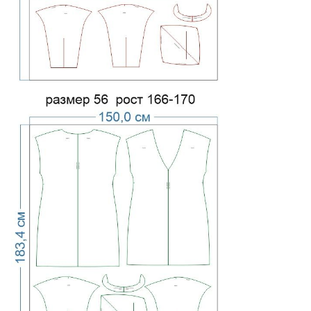
схемам.
Большое количество
Опыт других
Стандартное
отзывов
, накопленных за
покупателей
отзывов
годы работы проекта.
Кому подойдет, а кому не
рекомендуется серия
«Эконом»?
Рекомендуется:
Опытным мастерам
, которые хорошо знают
технологию пошива, умеют самостоятельно
моделировать внутренние детали (обтачки,
подкладку), рассчитывать припуски
и
корректировать изделие по длине
.
Желающим сэкономить
, кто ценит очень низкую
цену, готов ориентироваться на отзывы прошлых
лет и собирать лекала по крестикам-меткам без