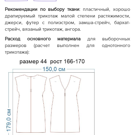
печати полностью
файла
листов
аналогичны стандарту.
Рекомендации по выбору ткани
: пластичный, хорошо
См.
видео, как печатать
драпируемый трикотаж малой степени растяжимости,
выкройку
джерси, футер с полиэстром, замша-стрейч, бархат-
стрейч, вязаный трикотаж, ангора.
Расход основного материала
для выборочных
Отсутствуют или есть
Профессион
Фото изделия
размеров (расчет выполнен для однотонного
только одно фото
готового об
трикотажа):
Краткая
(текст или видео
Пошаговый
Инструкция по
от подписчиков). Иногда
иллюстриро
пошиву
отсутствует.
или видео-к
Базовые
. Прибавки
определяются
Технические
Полные таб
самостоятельно по
данные
прибавок и 
выборочным графическим