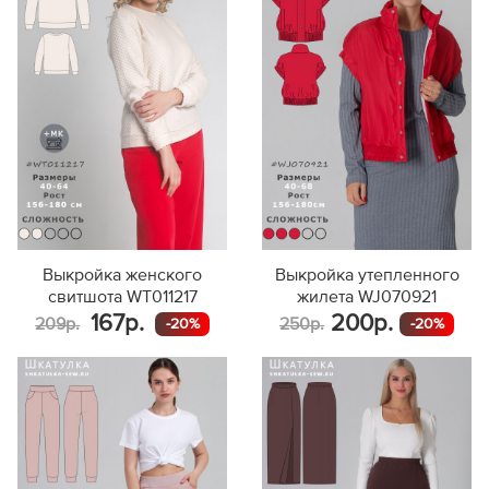
Выкройка женского
Выкройка утепленного
свитшота WT011217
жилета WJ070921
167р.
200р.
209р.
250р.
-20%
-20%