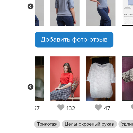
Previous
Добавить фото-отзыв
Previous
5
167
132
47
Трикотаж
Цельнокроеный рукав
Удли