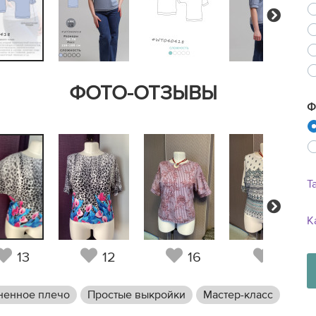
Next
ФОТО-ОТЗЫВЫ
Ф
Т
Next
К
13
12
16
9
ненное плечо
Простые выкройки
Мастер-класс