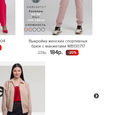
404
Выкройка женских спортивных
брюк с манжетами WB130717
184р.
231р.
-20%
Next