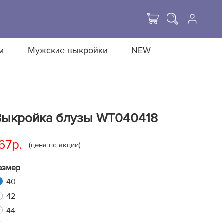
м
Мужские выкройки
NEW
Выкройка блузы WT040418
67р.
(цена по акции)
азмер
40
42
44