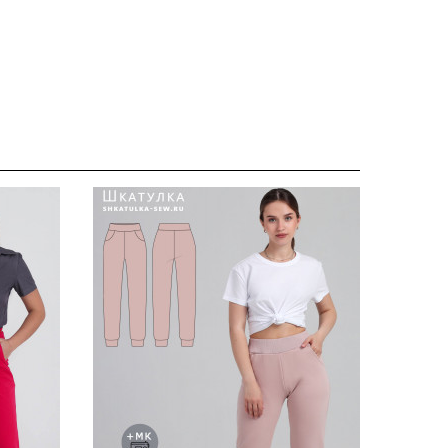
отаж при
см, см