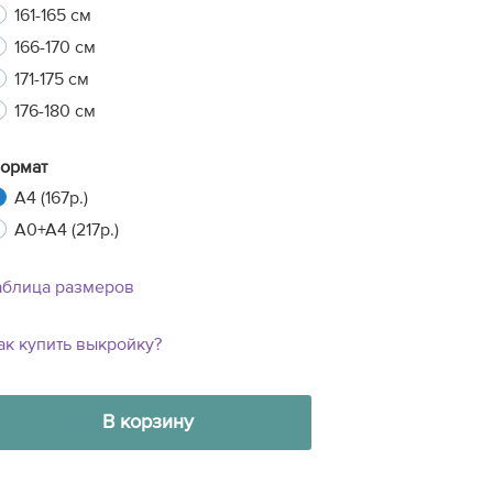
161-165 см
166-170 см
171-175 см
176-180 см
ормат
A4 (167р.)
A0+A4 (217р.)
аблица размеров
ак купить выкройку?
10
10
13
7
В корзину