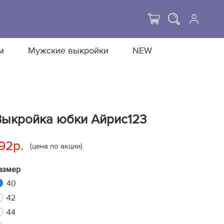
м
Мужские выкройки
NEW
Выкройка юбки Айрис123
92р.
(цена по акции)
азмер
40
42
44