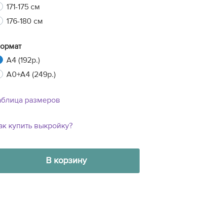
171-175 см
176-180 см
ормат
A4 (192р.)
A0+A4 (249р.)
аблица размеров
ак купить выкройку?
В корзину