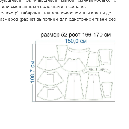
ирующиеся, отличающиеся малой сминаемостью, с
и или смешанными волокнами в составе.
олиэстр), габардин, плательно-костюмный креп и др.
азмеров (расчет выполнен для однотонной ткани без