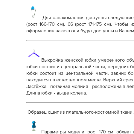
Основные файлы:
Выкройка PDF для печати на принтере A4 ил
от выбора формата
Для ознакомления доступны следующие
Инструкция-юбка-Айрис123.pdf
(рост 166-170 см), 66 (рост 171-175 см)
. Чтобы и
оформления заказа они будут доступны в Вашем
Дополнительные файлы:
Справочник - виды швов
Терминология машинных работ
Терминология ВТО
Выкройка женской юбки умеренного объ
Дополнение к технологии пошива
юбки состоит из центральной части, передних 
Как распечатывать выкройки
юбки состоит из центральной части, задних б
Как скорректировать готовую выкройку по р
находится на естественном месте. Верхний сре
Застёжка - потайная молния - расположена в л
Длина юбки - выше колена.
Образец сшит из плательного-костюмной ткани.
Параметры модели: рост 170 см, обхват г