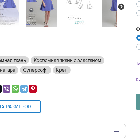
Next
Ф
юмная ткань
Костюмная ткань с эластаном
Т
иагара
Суперсофт
Креп
К
ЦА РАЗМЕРОВ