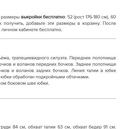
и плоттере A0 с шириной печати 810мм в зависимости
 размеры
выкройки бесплатно
:
52 (рост 176-180 см), 60
х получить, добавьте эти размеры в корзину. После
 личном кабинете бесплатно.
ёма, трапециевидного силуэта.
Переднее полотнище
бочков и воланов передних бочков.
Заднее полотнище
очков и воланов задних бочков.
Линия талии в юбке
осту
з юбки обработан подкройными обтачками.
евом боковом шве юбки.
руди 84 см, обхват талии 63 см, обхват бедер 91 см.