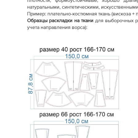
плотности, формоустойчивые, хорошо драп
натуральными, синтетическими, искусственным
Пример: плательно-костюмная ткань (вискоза + п
Образцы раскладки на ткани
для выборочных р
учета направления ворса):