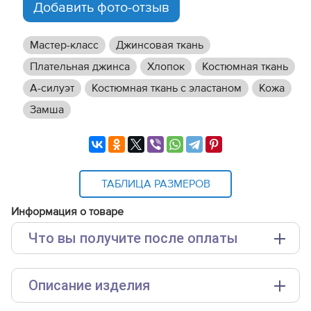
Добавить фото-отзыв
Мастер-класс
Джинсовая ткань
Плательная джинса
Хлопок
Костюмная ткань
А-силуэт
Костюмная ткань с эластаном
Кожа
Замша
ТАБЛИЦА РАЗМЕРОВ
Информация о товаре
Что вы получите после оплаты
Основные файлы:
Описание изделия
Выкройка PDF для печати на принтере A4 или
плоттере A0 с шириной печати 810мм в зависимости
от выбора формата