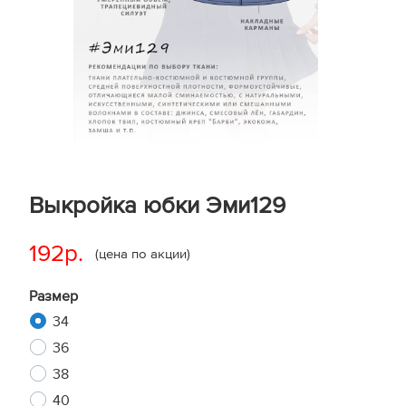
Выкройка юбки Эми129
192р.
(цена по акции)
Размер
34
36
38
40