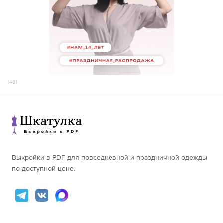
171-175
140
156-160
46,1
176-180
138
161-165
47,2
156-160
142
52
166-170
48,3
88,9
121,2
161-165
143
171-175
49,5
54
166-170
148
176-180
50,6
171-175
148
156-160
46,5
176-180
141
161-165
47,7
1481
54
166-170
48,8
92,8
125,6
171-175
50,0
176-180
51,1
Выкройки в PDF для повседневной и праздничной одежды
по доступной цене.