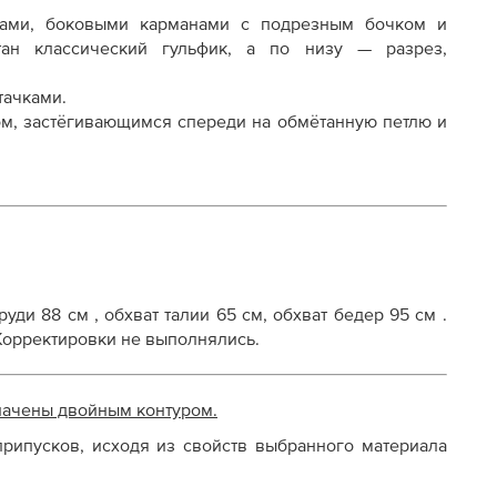
ами, боковыми карманами с подрезным бочком и
ан классический гульфик, а по низу — разрез,
осту
тачками.
ом, застёгивающимся спереди на обмётанную петлю и
уди 88 см , обхват талии 65 см, обхват бедер 95 см .
 Корректировки не выполнялись.
начены двойным контуром.
рипусков, исходя из свойств выбранного материала