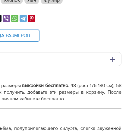
Хлопок
Лен
Футляр
ЦА РАЗМЕРОВ
и плоттере A0 с шириной печати 810мм в зависимости
е размеры
выкройки бесплатно
: 48 (рост 176-180 см), 58
ы их получить, добавьте эти размеры в корзину. После
 личном кабинете бесплатно.
ёма, полуприлегающего силуэта, слегка зауженной