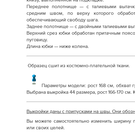
книзу, выполненной на подкладке.
Дополнение к технологии пошива
Переднее полотнище — с талиевыми вытачк
Как распечатывать выкройки
средним швом, по верху которого обработ
Как скорректировать готовую выкройку по р
обеспечивающий свободу шага.
Заднее полотнище — с двойными талиевыми вы
Верхний срез юбки обработан притачным пояс
пуговицу.
Длина юбки — ниже колена.
Образец сшит из костюмно-плательной ткани.
Параметры модели: рост 168 см, обхват гр
Выбрана выкройка 44 размера, рост 166-170 см.
Выкройки даны с припусками на швы. Они обоз
Вы можете самостоятельно изменить ширину п
или своих целей.