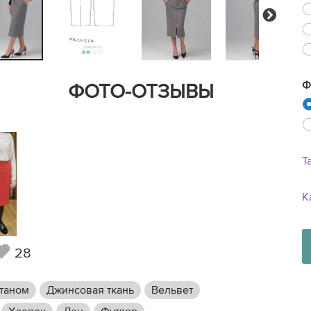
Next
Ф
ФОТО-ОТЗЫВЫ
Т
К
28
станом
Джинсовая ткань
Вельвет