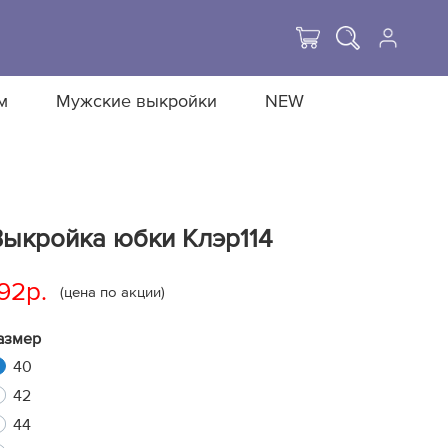
м
Мужские выкройки
NEW
Выкройка юбки Клэр114
92р.
(цена по акции)
азмер
40
42
44