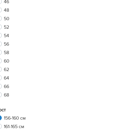
46
48
50
xt
52
54
56
58
60
62
64
66
68
ост
156-160 см
161-165 см