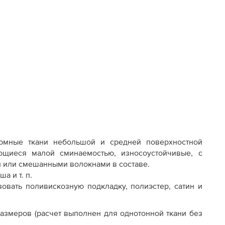
юмные ткани небольшой и средней поверхностной
ающиеся малой сминаемостью, износоустойчивые, с
и или смешанными волокнами в составе.
а и т. п.
овать поливискозную подкладку, полиэстер, сатин и
азмеров (расчет выполнен для однотонной ткани без