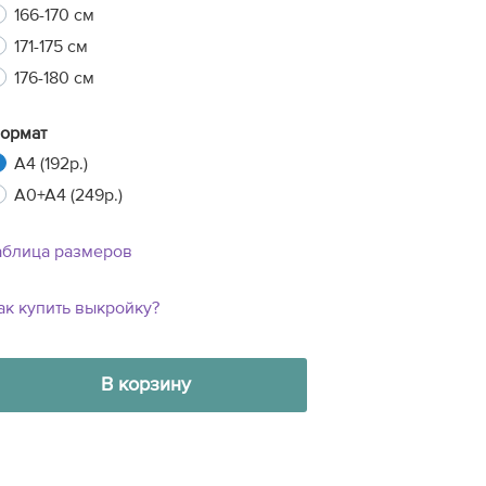
166-170 см
171-175 см
176-180 см
ормат
A4 (192р.)
A0+A4 (249р.)
аблица размеров
ак купить выкройку?
В корзину