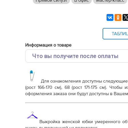
Прямой силуэт
В офис
Мастер-класс
ТАБЛИ
Информация о товаре
Что вы получите после оплаты
Основные файлы:
Выкройка PDF для печати на принтере A4 ил
от выбора формата
Для ознакомления доступны следующи
Инструкция----юбка-Клэр114.pdf
(рост 166-170 см), 68 (рост 171-175 см). Чтоб
Юбка-Клэр114-корректировки.pdf
оформления заказа они будут доступны в Вашем
Дополнительные файлы:
Справочник - виды швов
Терминология машинных работ
Выкройка женской юбки умеренного объ
Терминология ВТО