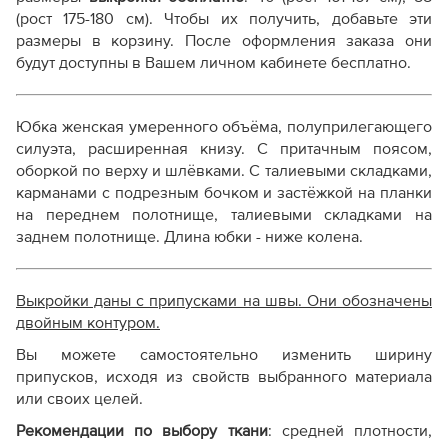
(рост 175-180 см). Чтобы их получить, добавьте эти
Справочник - виды швов
размеры в корзину. После оформления заказа они
Терминология машинных работ
будут доступны в Вашем личном кабинете бесплатно.
Терминология ВТО
Дополнение к технологии пошива
Как распечатывать выкройки
Юбка женская умеренного объёма, полуприлегающего
Как скорректировать готовую выкройку по росту
силуэта, расширенная книзу. С притачным поясом,
оборкой по верху и шлёвками. С талиевыми складками,
карманами с подрезным бочком и застёжкой на планки
на переднем полотнище, талиевыми складками на
заднем полотнище. Длина юбки - ниже колена.
Выкройки даны с припусками на швы. Они обозначены
двойным контуром.
Вы можете самостоятельно изменить ширину
припусков, исходя из свойств выбранного материала
или своих целей.
Рекомендации по выбору ткани
:
средней плотности,