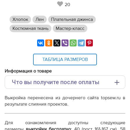
20
Хлопок
Лен
Плательная джинса
Костюмная ткань
Мастер-класс
ТАБЛИЦА РАЗМЕРОВ
Информация о товаре
Что вы получите после оплаты
Основные файлы:
Выкройка перенесена из дочернего сайта topsew.ru в
Выкройка PDF для печати на принтере A4 или
результате слияния проектов.
плоттере A0 с шириной печати 810мм в зависимости
от выбора формата
Инструкция-юбка-Лика101.pdf
Для ознакомления доступны следующие
Дополнительные файлы:
размеры
выкройки бесплатно
: 40 (рост 161-167 см), 58