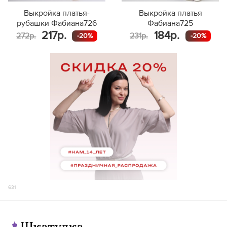
Выкройка платья-
Выкройка платья
рубашки Фабиана726
Фабиана725
217р.
184р.
272р.
231р.
-20%
-20%
631