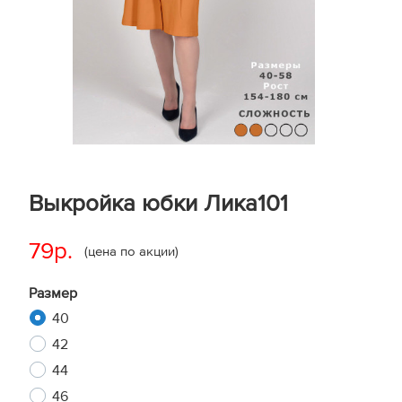
Выкройка юбки Лика101
79р.
(цена по акции)
Размер
40
42
44
46