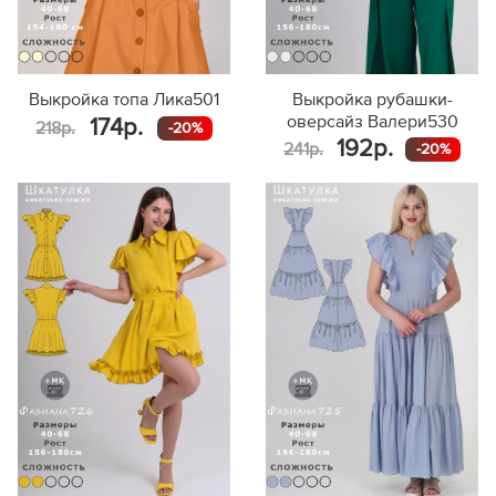
Выкройка топа Лика501
Выкройка рубашки-
оверсайз Валери530
174р.
218р.
-20%
192р.
241р.
-20%