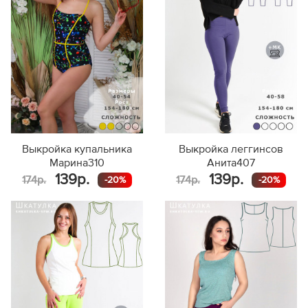
Выкройка купальника
Выкройка леггинсов
Марина310
Анита407
139р.
139р.
174р.
174р.
-20%
-20%