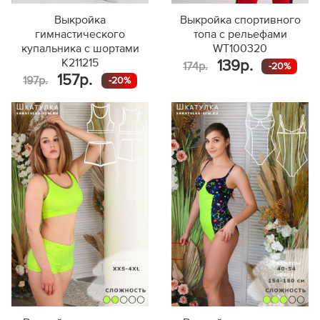
Выкройка
Выкройка спортивного
гимнастического
топа с рельефами
купальника с шортами
WT100320
K211215
139р.
174р.
-20%
157р.
197р.
-20%