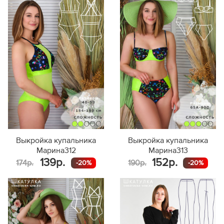
Выкройка купальника
Выкройка купальника
Марина312
Марина313
139р.
152р.
174р.
190р.
-20%
-20%