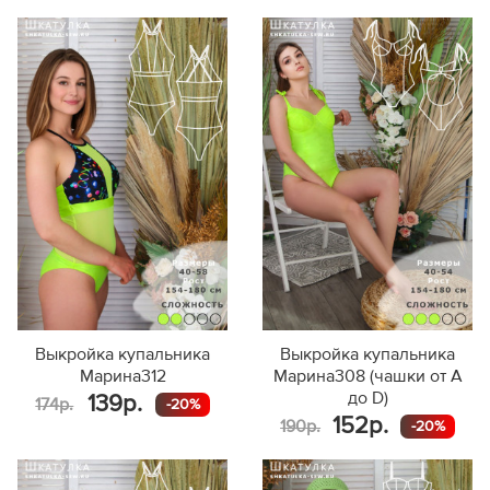
Выкройка купальника
Выкройка купальника
Марина312
Марина308 (чашки от A
до D)
139р.
174р.
-20%
152р.
190р.
-20%