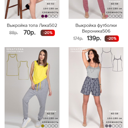
Выкройка топа Лика502
Выкройка футболки
Вероника506
70р.
88р.
-20%
139р.
174р.
-20%