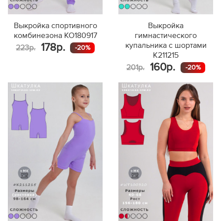
Выкройка спортивного
Выкройка
комбинезона KO180917
гимнастического
купальника с шортами
178р.
223р.
-20%
K211215
160р.
201р.
-20%