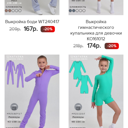
Выкройка боди WT240417
Выкройка
гимнастического
167р.
209р.
-20%
купальника для девочки
KO161012
174р.
218р.
-20%