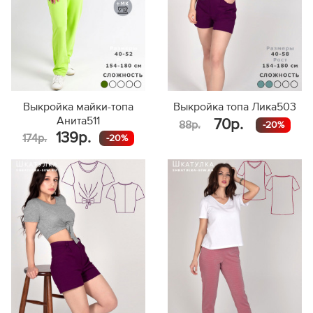
Выкройка майки-топа
Выкройка топа Лика503
Анита511
70р.
88р.
-20%
139р.
174р.
-20%