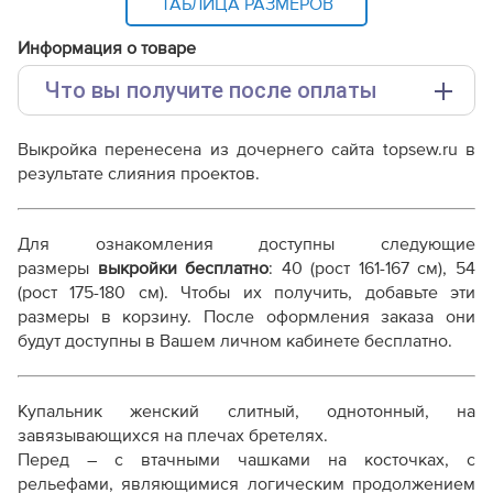
ТАБЛИЦА РАЗМЕРОВ
Информация о товаре
Что вы получите после оплаты
Основные файлы:
Выкройка перенесена из дочернего сайта topsew.ru в
Выкройка PDF для печати на принтере A4 или
результате слияния проектов.
плоттере A0 с шириной печати 810мм в зависимости
от выбора формата
Инструкция-купальник-Марина308.pdf
Для ознакомления доступны следующие
Дополнительные файлы:
размеры
выкройки бесплатно
: 40 (рост 161-167 см), 54
(рост 175-180 см). Чтобы их получить, добавьте эти
Справочник - виды швов
размеры в корзину. После оформления заказа они
Терминология машинных работ
будут доступны в Вашем личном кабинете бесплатно.
Терминология ВТО
Дополнение к технологии пошива
Как распечатывать выкройки
Купальник женский слитный, однотонный, на
Как скорректировать готовую выкройку по росту
завязывающихся на плечах бретелях.
Перед – с втачными чашками на косточках, с
рельефами, являющимися логическим продолжением