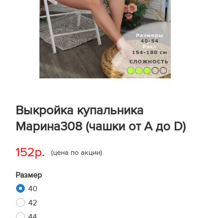
Выкройка купальника
Марина308 (чашки от A до D)
152р.
(цена по акции)
Размер
40
42
44