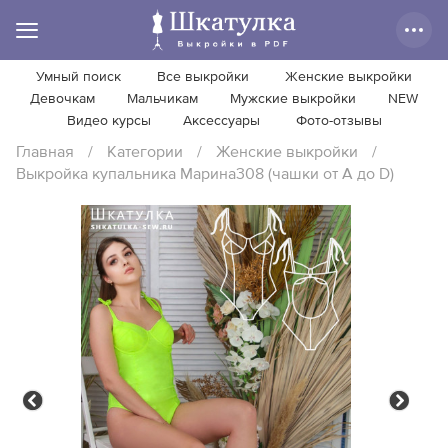
Умный поиск
Все выкройки
Женские выкройки
Девочкам
Мальчикам
Мужские выкройки
NEW
Видео курсы
Аксессуары
Фото-отзывы
Главная
/
Категории
/
Женские выкройки
/
Выкройка купальника Марина308 (чашки от A до D)
Previous
Next
Previous