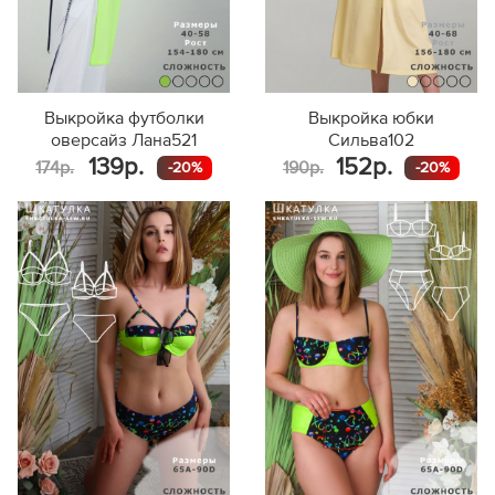
Выкройка футболки
Выкройка юбки
оверсайз Лана521
Сильва102
139р.
152р.
174р.
190р.
-20%
-20%