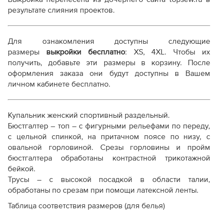
Выкройка PDF для печати на принтере A4 или
результате слияния проектов.
плоттере A0 с шириной печати 810мм в зависимости
от выбора формата
Инструкция-купальник-Марина306.pdf
Для ознакомления доступны следующие
Дополнительные файлы:
размеры
выкройки бесплатно
: XS, 4XL. Чтобы их
получить, добавьте эти размеры в корзину. После
Справочник - виды швов
оформления заказа они будут доступны в Вашем
Терминология машинных работ
личном кабинете бесплатно.
Терминология ВТО
Дополнение к технологии пошива
Как распечатывать выкройки
Купальник женский спортивный раздельный.
Как скорректировать готовую выкройку по росту
Бюстгалтер – топ – с фигурными рельефами по переду,
с цельной спинкой, на притачном поясе по низу, с
овальной горловиной. Срезы горловины и пройм
бюстгалтера обработаны контрастной трикотажной
бейкой.
Трусы – с высокой посадкой в области талии,
обработаны по срезам при помощи латексной ленты.
Таблица соответствия размеров (для белья)