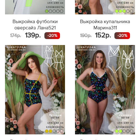
Выкройка футболки
Выкройка купальника
оверсайз Лана521
Марина311
139р.
152р.
174р.
190р.
-20%
-20%