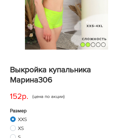
Выкройка купальника
Марина306
152р.
(цена по акции)
Размер
XXS
XS
S