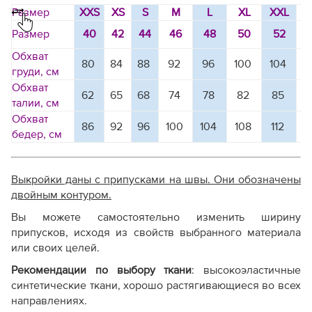
Размер
XXS
XS
S
M
L
XL
XXL
3
Размер
40
42
44
46
48
50
52
Обхват
80
84
88
92
96
100
104
1
груди, см
Обхват
62
65
68
74
78
82
85
талии, см
Обхват
86
92
96
100
104
108
112
1
бедер, см
Выкройки даны с припусками на швы. Они обозначены
двойным контуром.
Вы можете самостоятельно изменить ширину
припусков, исходя из свойств выбранного материала
или своих целей.
Рекомендации по выбору ткани
: в
ысокоэластичные
синтетические ткани, хорошо растягивающиеся во всех
направлениях.