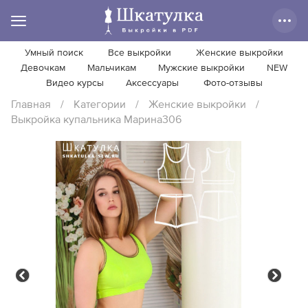
Умный поиск
Все выкройки
Женские выкройки
Девочкам
Мальчикам
Мужские выкройки
NEW
Видео курсы
Аксессуары
Фото-отзывы
Главная
/
Категории
/
Женские выкройки
/
Выкройка купальника Марина306
Previous
Next
Previous