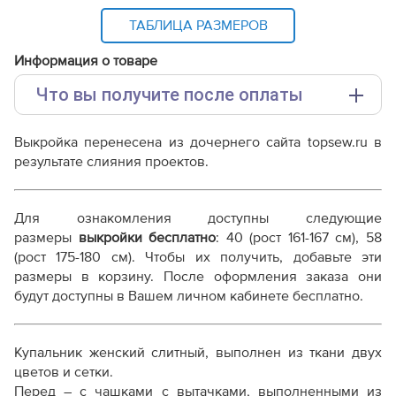
ТАБЛИЦА РАЗМЕРОВ
Информация о товаре
Что вы получите после оплаты
Основные файлы:
Выкройка перенесена из дочернего сайта topsew.ru в
Выкройка PDF для печати на принтере A4 или
результате слияния проектов.
плоттере A0 с шириной печати 810мм в зависимости
от выбора формата
Инструкция-купальник-Марина312.pdf
Для ознакомления доступны следующие
Дополнительные файлы:
размеры
выкройки бесплатно
: 40 (рост 161-167 см), 58
(рост 175-180 см). Чтобы их получить, добавьте эти
Справочник - виды швов
размеры в корзину. После оформления заказа они
Терминология машинных работ
будут доступны в Вашем личном кабинете бесплатно.
Терминология ВТО
Дополнение к технологии пошива
Как распечатывать выкройки
Купальник женский слитный, выполнен из ткани двух
Как скорректировать готовую выкройку по росту
цветов и сетки.
Перед – с чашками с вытачками, выполненными из