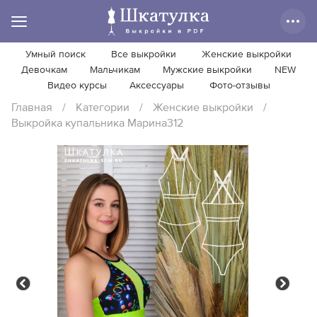
Умный поиск
Все выкройки
Женские выкройки
Девочкам
Мальчикам
Мужские выкройки
NEW
Видео курсы
Аксессуары
Фото-отзывы
Главная
/
Категории
/
Женские выкройки
/
Выкройка купальника Марина312
Previous
Next
Previous