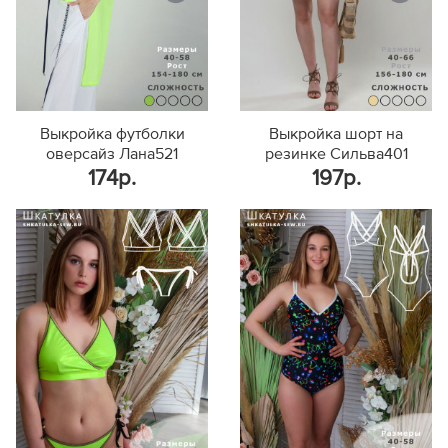
Выкройка футболки
Выкройка шорт на
оверсайз Лана521
резинке Сильва401
174р.
197р.