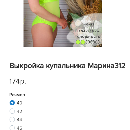
Выкройка купальника Марина312
174р.
Размер
40
42
44
46