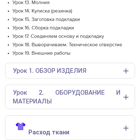
Урок 13. Молния
Урок 14. Кулиска (резинка)
Урок 15. Заготовка подкладки
Урок 16. Сборка подкладки
Урок 17. Соединяем основу и подкладку
Урок 18. Выворачиваем. Техническое отверстие
Урок 19. Внешние работы
Урок 1. ОБЗОР ИЗДЕЛИЯ
Выкройка мужского утеплённого полукомбинезона
среднего объёма, полуприлегающего силуэта,
Урок 2. ОБОРУДОВАНИЕ И
выполненного на подкладке и утеплителе.
МАТЕРИАЛЫ
Перед со средним швом, каждая часть переда состоит
из кокетки, основной детали, вставки в области колена,
Бытовая швейная машинка;
и нижних частей. По бокам переда, в области линии
Ручная и машинные иглы, соответствующие типу
бёдер, предусмотрены накладные карманы.
ткани;
Спинка со средним швом, каждая часть спинки состоит
Р
асход ткани
Булавки для закалывания или маленькие прищепки;
из основной детали, вставки в области колена, и