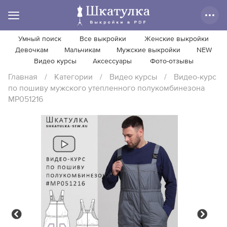
Умный поиск
Все выкройки
Женские выкройки
Девочкам
Мальчикам
Мужские выкройки
NEW
Видео курсы
Аксессуары
Фото-отзывы
Главная
/
Категории
/
Видео курсы
/
Видео-курс
по пошиву мужского утепленного полукомбинезона
MP051216
Previous
Next
Previous