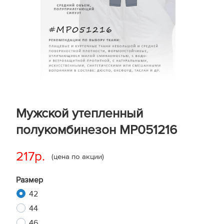
Мужской утепленный
полукомбинезон MP051216
217р.
(цена по акции)
Размер
42
44
46