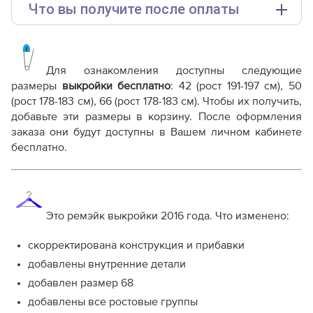
Что вы получите после оплаты
Основные файлы:
Выкройка PDF для печати на принтере A4 или
плоттере A0 с шириной печати 810мм в зависимости
Для ознакомления доступны следующие
от выбора формата
размеры
выкройки бесплатно
: 42 (рост 191-197 см), 50
(рост 178-183 см), 66 (рост 178-183 см). Чтобы их получить,
Дополнительные файлы:
добавьте эти размеры в корзину. После оформления
Справочник - виды швов
заказа они будут доступны в Вашем личном кабинете
Терминология машинных работ
бесплатно.
Терминология ВТО
Дополнение к технологии пошива
Как распечатывать выкройки
Как скорректировать готовую выкройку по росту
Это ремэйк выкройки 2016 года. Что изменено:
скорректирована конструкция и прибавки
добавлены внутренние детали
добавлен размер 68
добавлены все ростовые группы