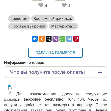
4
4
Трикотаж
Костюмный трикотаж
Простые выкройки
Мастер-класс
ТАБЛИЦА РАЗМЕРОВ
Информация о товаре
Что вы получите после оплаты
Основные файлы:
Выкройка PDF для печати на принтере A4 или
плоттере A0 с шириной печати 810мм в зависимости
Для ознакомления доступны следующие
от выбора формата
размеры
выкройки бесплатно
: 104, 164. Чтобы их
Инструкция-брюки--Ники434.pdf
получить, добавьте эти размеры в корзину. После
оформления заказа они будут доступны в Вашем
Дополнительные файлы: