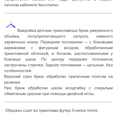
личном кабинете бесплатно.
Справочник - виды швов
Терминология машинных работ
Терминология ВТО
Дополнение к технологии пошива
Выкройка детских трикотажных брюк умеренного
Как распечатывать выкройки
объёма, полуприлегающего силуэта, немного
Как скорректировать готовую выкройку по росту
зауженных книзу. Передние половинки — с боковыми
карманами с фигурным входом, обработанным
трикотажной обтачкой, и бочком, расположенными у
боковых швов. По центру передних половинок
застрочены стрелки. Задние половинки — цельные, без
особенностей.
Верхний срез брюк обработан притачным поясом на
резинке.
Низ брюк обработан швом вподгибку с открытым
обмётаным срезом при помощи двойной иглы.
Образец сшит из трикотажа футер 3-нитка петля.