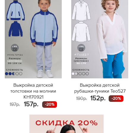
Выкройка детской
Выкройка детской
толстовки на молнии
рубашки-туники Тео527
KH170921
152р.
190р.
-20%
157р.
197р.
-20%