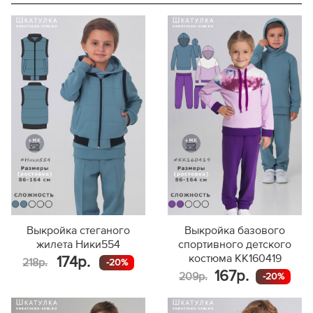
92
152
111
98
158
115
104
164
119
110
170
148
116
122
128
134
140
146
152
158
164
170
Выкройка стеганого
Выкройка базового
жилета Ники554
спортивного детского
костюма KK160419
174р.
218р.
-20%
167р.
209р.
-20%