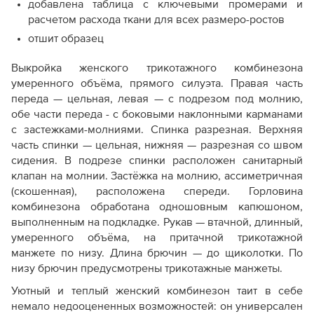
добавлена таблица с ключевыми промерами и
расчетом расхода ткани для всех размеро-ростов
отшит образец
Выкройка женского трикотажного комбинезона
умеренного объёма, прямого силуэта. Правая часть
переда — цельная, левая — с подрезом под молнию,
обе части переда - с боковыми наклонными карманами
с застежками-молниями. Спинка разрезная. Верхняя
часть спинки — цельная, нижняя — разрезная со швом
сидения. В подрезе спинки расположен санитарный
клапан на молнии. Застёжка на молнию, ассиметричная
(скошенная), расположена спереди. Горловина
комбинезона обработана одношовным капюшоном,
выполненным на подкладке. Рукав — втачной, длинный,
умеренного объёма, на притачной трикотажной
манжете по низу. Длина брючин — до щиколотки. По
низу брючин предусмотрены трикотажные манжеты.
Уютный и теплый женский комбинезон таит в себе
немало недооцененных возможностей: он универсален