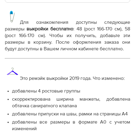
Основные файлы:
Выкройка PDF для печати на принтере A4 или
плоттере A0 с шириной печати 810мм в зависимости
Для ознакомления доступны следующие
от выбора формата
размеры
выкройки бесплатно
: 48 (рост 166-170 см), 58
(рост 166-170 см). Чтобы их получить, добавьте эти
Дополнительные файлы:
размеры в корзину. После оформления заказа они
Справочник - виды швов
будут доступны в Вашем личном кабинете бесплатно.
Терминология машинных работ
Терминология ВТО
Дополнение к технологии пошива
Как распечатывать выкройки
Это ремэйк выкройки 2019 года. Что изменено:
Как скорректировать готовую выкройку по росту
добавлены 4 ростовые группы
скорректирована ширина манжеты, добавлена
обтачка саниратного клапана
добавлены припуски на швы, рамки на страницы А4
добавлены все размеры в формате А0 с учетом
изменений