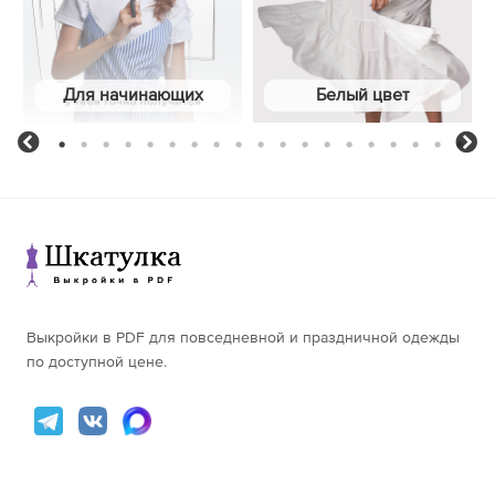
Для начинающих
Белый цвет
1
2
3
4
5
6
7
8
9
10
11
12
13
14
15
16
17
18
19
Previous
Ne
Выкройки в PDF для повседневной и праздничной одежды
по доступной цене.