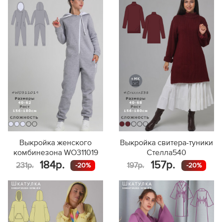
Выкройка женского
Выкройка свитера-туники
комбинезона WO311019
Стелла540
184р.
157р.
231р.
197р.
-20%
-20%