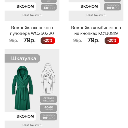
Выкройка женского
Выкройка комбинезона
пуловера WC250220
на кнопках KO130819
79р.
79р.
99р.
99р.
-20%
-20%