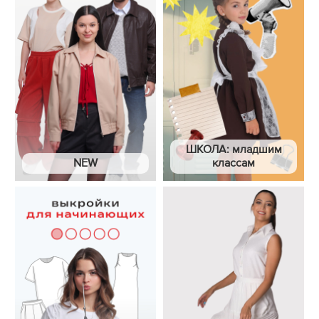
ШКОЛА: младшим
NEW
классам