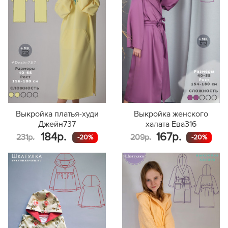
Выкройка платья-худи
Выкройка женского
Джейн737
халата Ева316
184р.
167р.
231р.
209р.
-20%
-20%