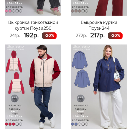
Выкройка трикотажной
Выкройка куртки
куртки Поузи250
Поузи244
192р.
217р.
241р.
272р.
-20%
-20%