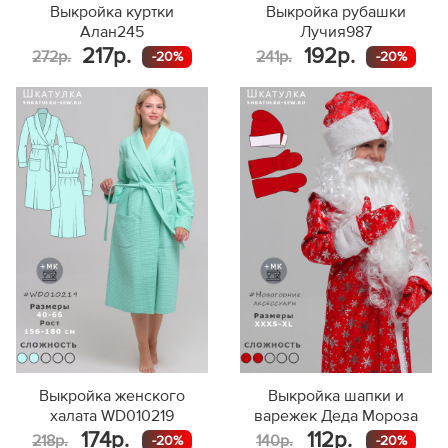
Выкройка куртки
Выкройка рубашки
Алан245
Лучия987
217р.
192р.
272р.
241р.
-20%
-20%
Выкройка женского
Выкройка шапки и
халата WD010219
варежек Деда Мороза
174р.
112р.
218р.
140р.
-20%
-20%