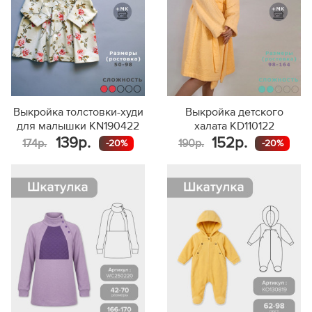
Выкройка толстовки-худи
Выкройка детского
для малышки KN190422
халата KD110122
139р.
152р.
174р.
190р.
-20%
-20%