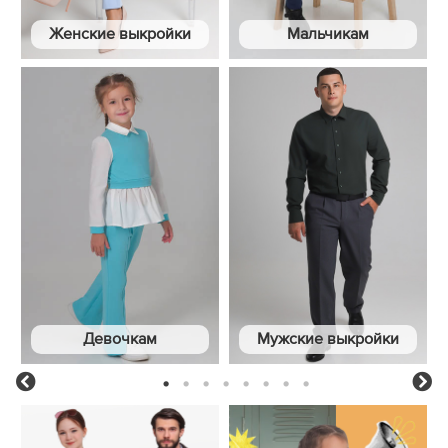
Женские выкройки
Мальчикам
Девочкам
Мужские выкройки
1
2
3
4
5
6
7
8
Previous
Ne