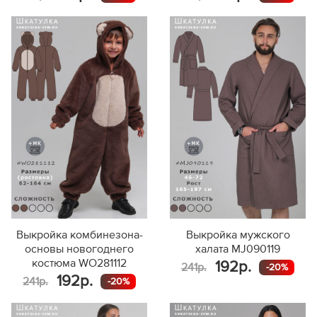
Выкройка комбинезона-
Выкройка мужского
основы новогоднего
халата MJ090119
костюма WO281112
192р.
241р.
-20%
192р.
241р.
-20%