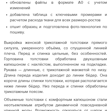
обновлены файлы в формате А0 с учетом
изменений
добавлена таблица с ключевыми промерами и
расчетом расхода ткани для всех размеро-ростов
отшит образец и подготовлена фото-технология по
пошиву.
Выкройка женской трикотажной толстовки прямого
силуэта, умеренного объёма, со спущенной линией
плеча. Перед и спинка цельные, без особенностей.
Горловина толстовки обработана двухшовным
капюшоном с нахлёстом, выполненном на подкладке.
Рукава — длинные, с трикотажной манжетой по низу.
Длина переда изделия доходит до линии бёдер. Она
короче длины спинки толстовки, которая располагается
ниже линии бёдер. Низ переда и спинки обработаны
трикотажным поясом.
Объемные толстовки с комфортным капюшоном стали
неотъемлемым атрибутом динамичной повседневной
уличной моды. Возможность отказаться от шапок и