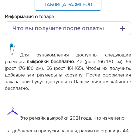
ТАБЛИЦА РАЗМЕРОВ
Информация о товаре
Что вы получите после оплаты
Основные файлы:
Выкройка PDF для печати на принтере A4 или
плоттере A0 с шириной печати 810мм в зависимости
Для ознакомления доступны следующие
от выбора формата
размеры
выкройки бесплатно
: 42 (рост 166-170 см), 56
Инструкция-женская-толстовка-WH140921.pdf
(рост 176-180 см), 66 (рост 161-165). Чтобы их получить,
добавьте эти размеры в корзину. После оформления
Дополнительные файлы:
заказа они будут доступны в Вашем личном кабинете
Справочник - виды швов
бесплатно.
Терминология машинных работ
Терминология ВТО
Дополнение к технологии пошива
Как распечатывать выкройки
Как скорректировать готовую выкройку по росту
Это ремэйк выкройки 2021 года. Что изменено:
добавлены припуски на швы, рамки на страницы А4