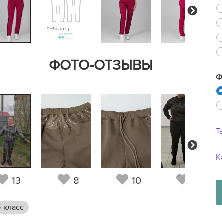
Next
ФОТО-ОТЗЫВЫ
Ф
Т
Next
К
13
8
10
12
-класс