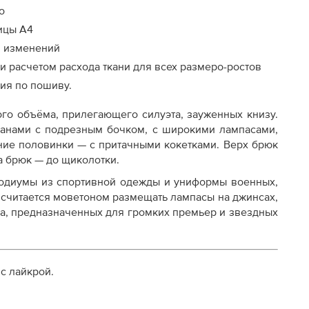
о
ицы А4
м изменений
 расчетом расхода ткани для всех размеро-ростов
ия по пошиву.
го объёма, прилегающего силуэта, зауженных книзу.
анами с подрезным бочком, с широкими лампасами,
ние половинки — с притачными кокетками. Верх брюк
а брюк — до щиколотки.
одиумы из спортивной одежды и униформы военных,
 считается моветоном размещать лампасы на джинсах,
на, предназначенных для громких премьер и звездных
с лайкрой.