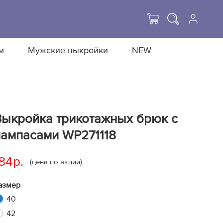
м
Мужские выкройки
NEW
Выкройка трикотажных брюк с
лампасами WP271118
84р.
(цена по акции)
азмер
40
42