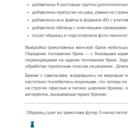
добавлены 4 ростовые группы дополнительн
добавлены припуски на швы, рамки на стран
добавлены все файлы в формате А0 с учето
добавлена таблица с ключевыми промерами и
отшит образец и подготовлена фото-технолог
Выкройка трикотажных женских брюк небольшо
Передние половинки брюк — с боковыми карм
переходящими на задние половинки брюк. Зад
обработан притачным поясом на резинке. Длин
Брюки с лампасами, ворвавшись на мировые п
настолько полюбились модницам, что теперь не
на строгих офисных и легких широких брюках, 
вечеринок, вызывающе-ярких брюках.
Образец сшит из трикотажа футер 3-нитка петля 