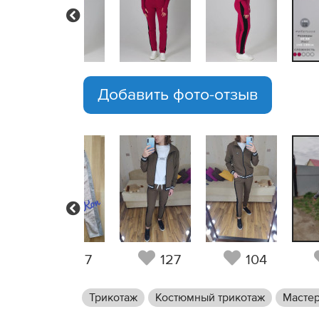
Previous
Добавить фото-отзыв
Previous
6
37
127
104
Трикотаж
Костюмный трикотаж
Мастер