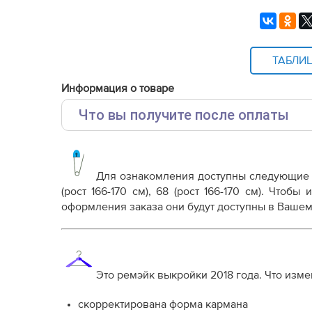
ТАБЛИ
Информация о товаре
Что вы получите после оплаты
Основные файлы:
Выкройка PDF для печати на принтере A4 ил
от выбора формата
Для ознакомления доступны следующие
Инструкция-трикотажные-брюки-с-лампасами-
(рост 166-170 см), 68 (рост 166-170 см). Чтоб
оформления заказа они будут доступны в Вашем
Дополнительные файлы:
Справочник - виды швов
Терминология машинных работ
Терминология ВТО
Это ремэйк выкройки 2018 года. Что изме
Дополнение к технологии пошива
Как распечатывать выкройки
скорректирована форма кармана
Как скорректировать готовую выкройку по р