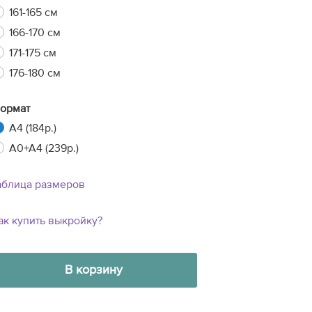
161-165 см
166-170 см
171-175 см
176-180 см
ормат
A4 (184р.)
A0+A4 (239р.)
аблица размеров
ак купить выкройку?
6
7
8
6
В корзину