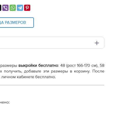
ЦА РАЗМЕРОВ
и плоттере A0 с шириной печати 810мм в зависимости
 размеры
выкройки бесплатно
: 48 (рост 166-170 см), 58
WP271118.pdf
ы их получить, добавьте эти размеры в корзину. После
 личном кабинете бесплатно.
нено:
осту