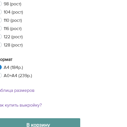
98 (рост)
104 (рост)
110 (рост)
xt
116 (рост)
122 (рост)
128 (рост)
ормат
A4 (184р.)
A0+A4 (239р.)
аблица размеров
ак купить выкройку?
В корзину