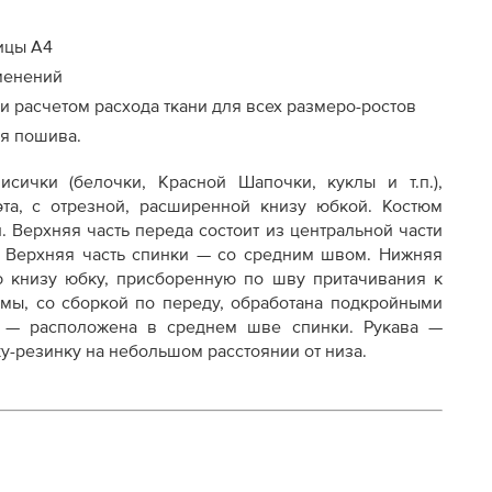
ицы А4
менений
 расчетом расхода ткани для всех размеро-ростов
ия пошива.
сички (белочки, Красной Шапочки, куклы и т.п.),
та, с отрезной, расширенной книзу юбкой. Костюм
. Верхняя часть переда состоит из центральной части
. Верхняя часть спинки — со средним швом. Нижняя
ю книзу юбку, присборенную по шву притачивания к
рмы, со сборкой по переду, обработана подкройными
я — расположена в среднем шве спинки. Рукава —
ку-резинку на небольшом расстоянии от низа.