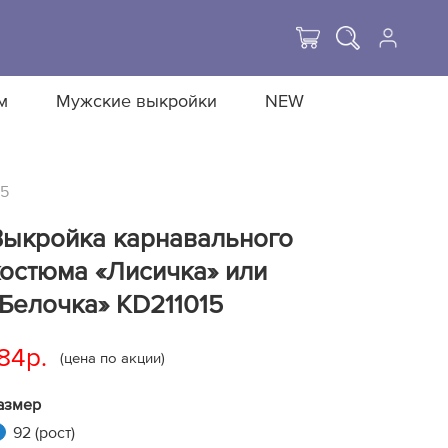
м
Мужские выкройки
NEW
15
Выкройка карнавального
костюма «Лисичка» или
Белочка» KD211015
84р.
(цена по акции)
азмер
92 (рост)