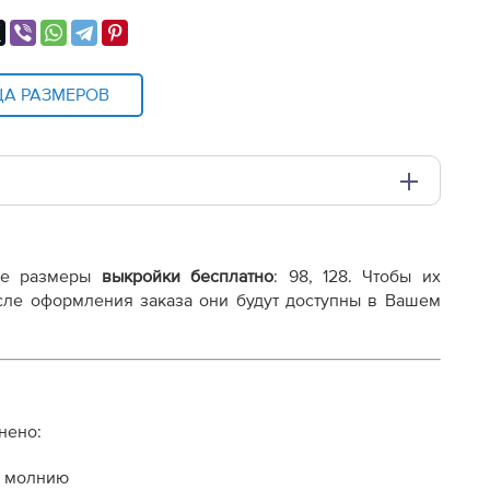
ЦА РАЗМЕРОВ
и плоттере A0 с шириной печати 810мм в зависимости
ие размеры
выкройки бесплатно
: 98, 128. Чтобы их
df
осле оформления заказа они будут доступны в Вашем
нено:
и молнию
осту