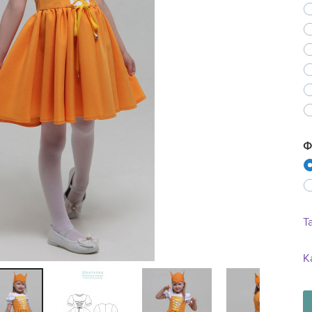
Ne
Ф
Т
К