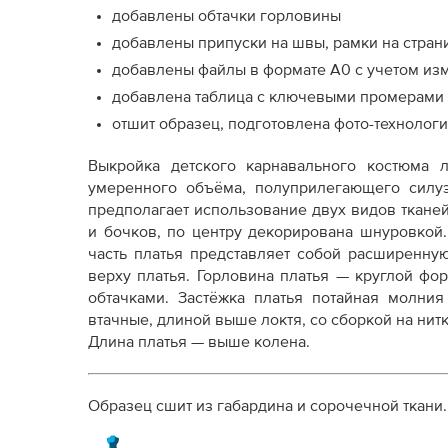
добавлены обтачки горловины
добавлены припуски на швы, рамки на стран
добавлены файлы в формате А0 с учетом из
добавлена таблица с ключевыми промерами и
отшит образец, подготовлена фото-технолог
Выкройка детского карнавального костюма ли
умеренного объёма, полуприлегающего силуэ
предполагает использование двух видов тканей
и бочков, по центру декорирована шнуровкой
часть платья представляет собой расширенну
верху платья. Горловина платья — круглой фо
обтачками. Застёжка платья потайная молни
втачные, длиной выше локтя, со сборкой на нит
Длина платья — выше колена.
Образец сшит из габардина и сорочечной ткани.