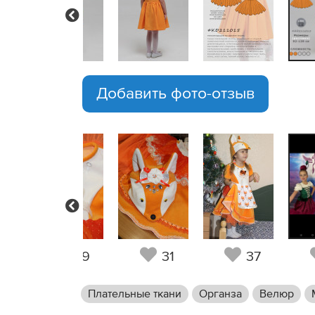
Previous
Добавить фото-отзыв
Previous
3
19
31
37
Плательные ткани
Органза
Велюр