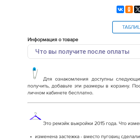
ТАБЛИ
Информация о товаре
Что вы получите после оплаты
Основные файлы:
Выкройка PDF для печати на принтере A4 ил
от выбора формата
Для ознакомления доступны следующ
Инструкция-карнавальный-костюм-KD211015.p
получить, добавьте эти размеры в корзину. П
личном кабинете бесплатно.
Дополнительные файлы:
Справочник - виды швов
Терминология машинных работ
Терминология ВТО
Это ремэйк выкройки 2015 года. Что изме
Дополнение к технологии пошива
Как распечатывать выкройки
изменена застежка - вместо пуговиц сделал
Как скорректировать готовую выкройку по р