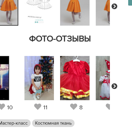
Next
ФОТО-ОТЗЫВЫ
Next
10
11
8
6
Мастер-класс
Костюмная ткань