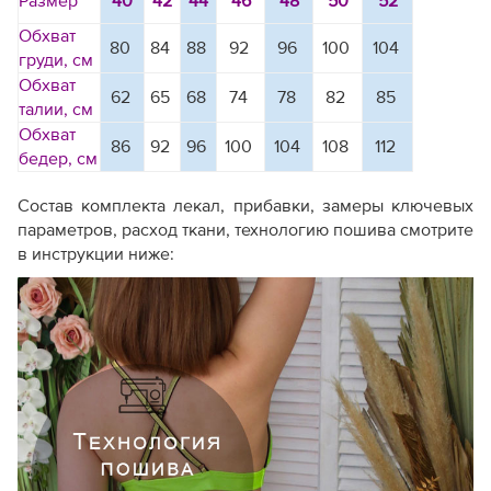
Размер
40
42
44
46
48
50
52
Обхват
80
84
88
92
96
100
104
груди, см
Обхват
62
65
68
74
78
82
85
талии, см
Обхват
86
92
96
100
104
108
112
бедер, см
Состав комплекта лекал, прибавки, замеры ключевых
параметров, расход ткани, технологию пошива смотрите
в инструкции ниже: