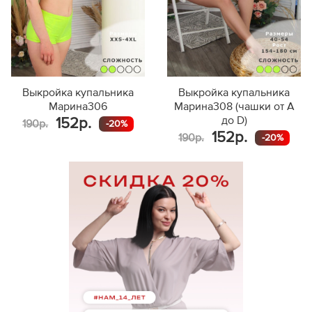
Выкройка купальника
Выкройка купальника
Марина306
Марина308 (чашки от A
до D)
152р.
190р.
-20%
152р.
190р.
-20%