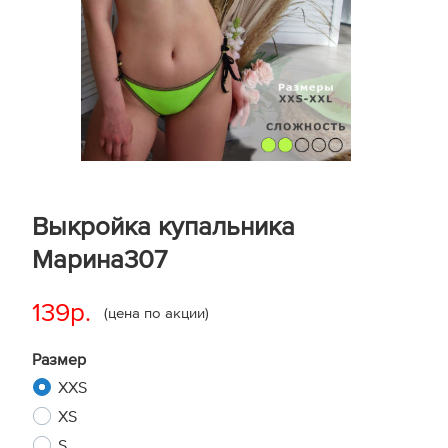
Выкройка купальника
Марина307
139р.
(цена по акции)
Размер
XXS
XS
S