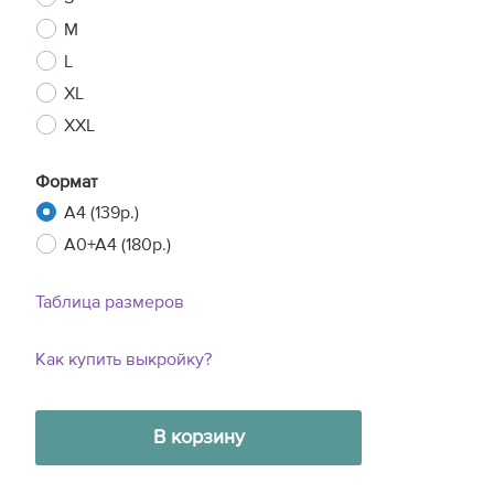
M
L
XL
XXL
Формат
A4 (139р.)
A0+A4 (180р.)
Таблица размеров
Как купить выкройку?
В корзину