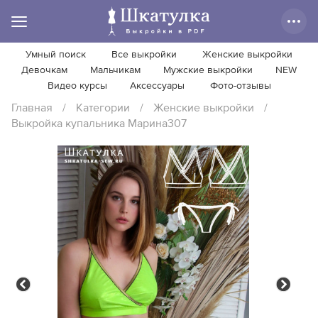
Умный поиск
Все выкройки
Женские выкройки
Девочкам
Мальчикам
Мужские выкройки
NEW
Видео курсы
Аксессуары
Фото-отзывы
Главная
/
Категории
/
Женские выкройки
/
Выкройка купальника Марина307
Previous
Next
Previous