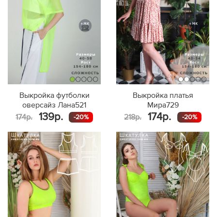
Выкройка футболки
Выкройка платья
оверсайз Лана521
Мира729
139р.
174р.
174р.
218р.
-20%
-20%