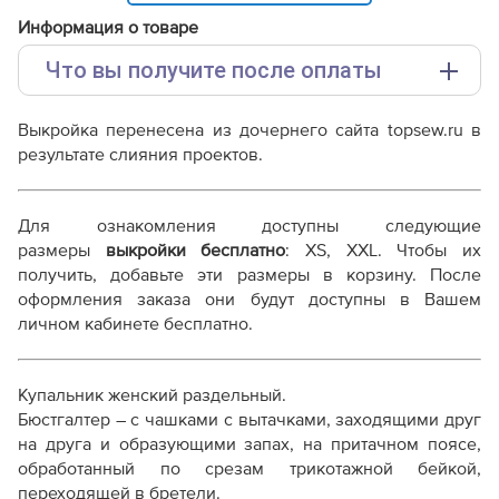
Информация о товаре
Что вы получите после оплаты
Основные файлы:
Выкройка перенесена из дочернего сайта topsew.ru в
Выкройка PDF для печати на принтере A4 или
результате слияния проектов.
плоттере A0 с шириной печати 810мм в зависимости
от выбора формата
Инструкция-купальник-Марина307.pdf
Для ознакомления доступны следующие
Дополнительные файлы:
размеры
выкройки бесплатно
: XS, XXL. Чтобы их
получить, добавьте эти размеры в корзину. После
Справочник - виды швов
оформления заказа они будут доступны в Вашем
Терминология машинных работ
личном кабинете бесплатно.
Терминология ВТО
Дополнение к технологии пошива
Как распечатывать выкройки
Купальник женский раздельный.
Как скорректировать готовую выкройку по росту
Бюстгалтер – с чашками с вытачками, заходящими друг
на друга и образующими запах, на притачном поясе,
обработанный по срезам трикотажной бейкой,
переходящей в бретели.