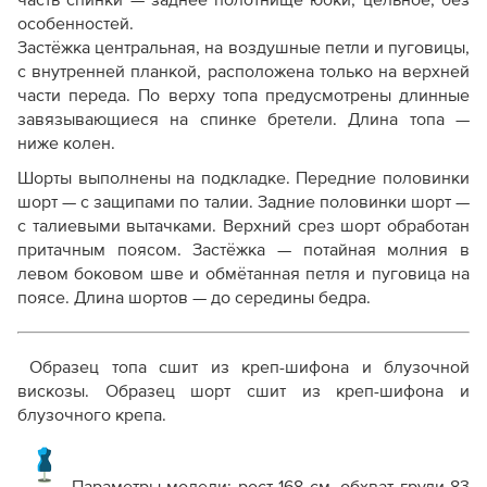
часть спинки — заднее полотнище юбки, цельное, без
особенностей.
Застёжка центральная, на воздушные петли и пуговицы,
с внутренней планкой, расположена только на верхней
части переда. По верху топа предусмотрены длинные
завязывающиеся на спинке бретели. Длина топа —
ниже колен.
Шорты выполнены на подкладке. Передние половинки
шорт — с защипами по талии. Задние половинки шорт —
с талиевыми вытачками. Верхний срез шорт обработан
притачным поясом. Застёжка — потайная молния в
левом боковом шве и обмётанная петля и пуговица на
поясе. Длина шортов — до середины бедра.
Образец топа сшит из креп-шифона и блузочной
вискозы. Образец шорт сшит из креп-шифона и
блузочного крепа.