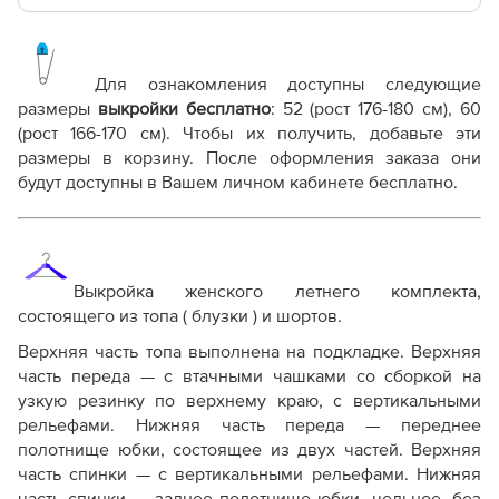
Основные файлы:
Выкройка PDF для печати на принтере A4 или
плоттере A0 с шириной печати 810мм в зависимости
Для ознакомления доступны следующие
от выбора формата
размеры
выкройки бесплатно
:
52 (рост 176-180 см), 60
Инструкция-летний-комплект-Элен810.-Часть-1.pdf
(рост 166-170 см)
. Чтобы их получить, добавьте эти
Инструкция-летний-комплект-Элен810.-Часть-2.pdf
размеры в корзину. После оформления заказа они
будут доступны в Вашем личном кабинете бесплатно.
Дополнительные файлы:
Справочник - виды швов
Терминология машинных работ
Терминология ВТО
Выкройка женского летнего комплекта,
Дополнение к технологии пошива
состоящего из топа ( блузки ) и шортов.
Как распечатывать выкройки
Как скорректировать готовую выкройку по росту
Верхняя часть топа выполнена на подкладке. Верхняя
часть переда — с втачными чашками со сборкой на
узкую резинку по верхнему краю, с вертикальными
рельефами. Нижняя часть переда — переднее
полотнище юбки, состоящее из двух частей. Верхняя
часть спинки — с вертикальными рельефами. Нижняя