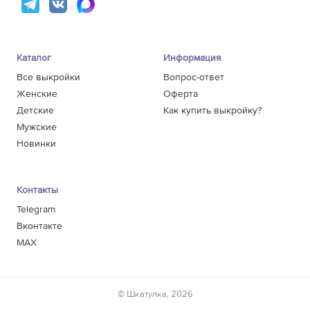
1
1
1
1
Каталог
Информация
48
1
Все выкройки
Вопрос-ответ
1
Женские
Оферта
1
Детские
Как купить выкройку?
1
Мужские
1
Новинки
50
1
1
1
Контакты
1
Telegram
1
Вконтакте
52
1
1
MAX
1
1
1
© Шкатулка, 2026
54
1