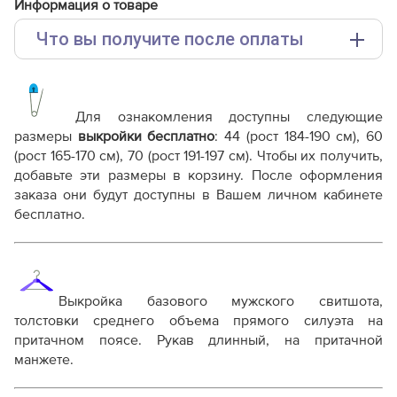
Информация о товаре
Что вы получите после оплаты
Основные файлы:
Выкройка PDF для печати на принтере A4 или
плоттере A0 с шириной печати 810мм в зависимости
Для ознакомления доступны следующие
от выбора формата
размеры
выкройки бесплатно
: 44 (рост 184-190 см), 60
Инструкция-мужского-базового-свитшота-
(рост 165-170 см), 70 (рост 191-197 см). Чтобы их получить,
Лео542.pdf
добавьте эти размеры в корзину. После оформления
Дополнительные файлы:
заказа они будут доступны в Вашем личном кабинете
бесплатно.
Справочник - виды швов
Терминология машинных работ
Терминология ВТО
Дополнение к технологии пошива
Как распечатывать выкройки
Выкройка базового мужского свитшота,
Как скорректировать готовую выкройку по росту
толстовки среднего объема прямого силуэта на
притачном поясе. Рукав длинный, на притачной
манжете.