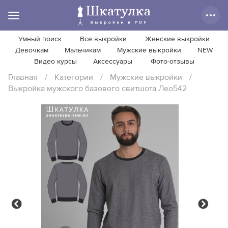
Умный поиск
Все выкройки
Женские выкройки
Девочкам
Мальчикам
Мужские выкройки
NEW
Видео курсы
Аксессуары
Фото-отзывы
Главная
/
Категории
/
Мужские выкройки
/
Выкройка мужского базового свитшота Лео542
Previous
Next
Previous