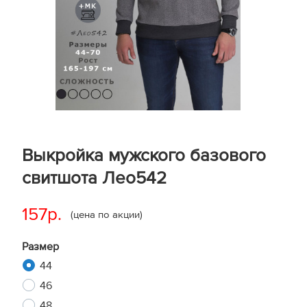
Выкройка мужского базового
свитшота Лео542
157р.
(цена по акции)
Размер
44
46
48