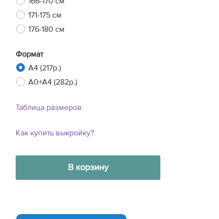
166-170 см
171-175 см
176-180 см
Формат
A4 (217р.)
A0+A4 (282р.)
Таблица размеров
Как купить выкройку?
В корзину