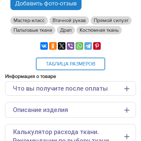
Добавить фото-отзыв
Мастер-класс
Втачной рукав
Прямой силуэт
Пальтовые ткани
Драп
Костюмная ткань
ТАБЛИЦА РАЗМЕРОВ
Информация о товаре
Что вы получите после оплаты
Основные файлы:
Описание изделия
Выкройка PDF для печати на принтере A4 или
плоттере A0 с шириной печати 810мм в зависимости
от выбора формата
Инструкция--пальто-Поузи247-часть-1.pdf
Калькулятор расхода ткани.
Для ознакомления доступны следующие
Инструкция-пальто-Поузи247-часть-2.pdf
размеры
выкройки бесплатно
:
40 (рост 176-180 см), 60
Рекомендации по выбору ткани