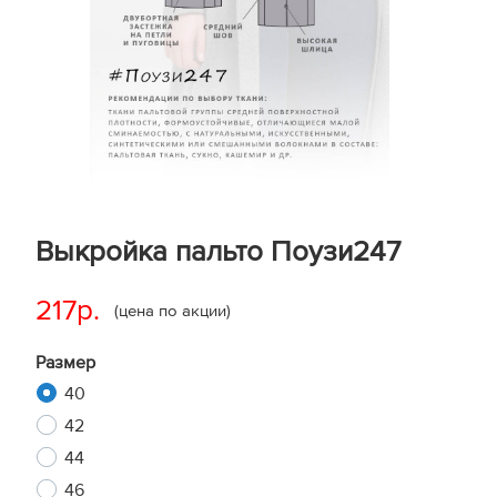
Выкройка пальто Поузи247
217р.
(цена по акции)
Размер
40
42
44
46