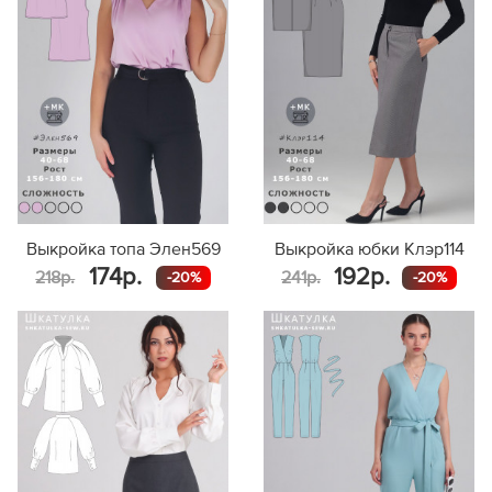
156-160
111,0
161-165
114,4
ростовая группа,
основная ткань п
42
166-170
117,8
94,2
размер
см
ширине 130 см, 
171-175
121,3
176-180
124,7
156-160
205
156-160
111,1
161-165
210
161-165
114,5
40
166-170
215
44
166-170
117,9
98,2
171-175
222
171-175
121,3
176-180
223
176-180
124,8
156-160
209
Выкройка топа Элен569
Выкройка юбки Клэр114
156-160
111,1
161-165
235
174р.
192р.
218р.
241р.
-20%
-20%
161-165
114,6
42
166-170
224
46
166-170
118,0
102,2
171-175
238
171-175
121,4
176-180
245
176-180
124,9
156-160
228
156-160
111,2
161-165
229
161-165
114,6
44
166-170
234
48
166-170
118,1
106,3
171-175
246
171-175
121,5
176-180
245
176-180
124,9
156-160
244