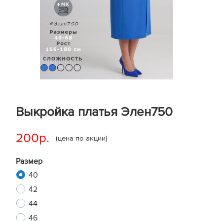
Выкройка платья Элен750
200р.
(цена по акции)
Размер
40
42
44
46