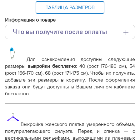
ТАБЛИЦА РАЗМЕРОВ
Информация о товаре
Что вы получите после оплаты
Основные файлы:
Выкройка PDF для печати на принтере A4 или
плоттере A0 с шириной печати 810мм в зависимости
Для ознакомления доступны следующие
от выбора формата
размеры
выкройки бесплатно
:
40 (рост 176-180 см), 54
Инструкция-платье-Элен750.pdf
(рост 166-170 см), 68 (рост 171-175 см)
. Чтобы их получить,
добавьте эти размеры в корзину. После оформления
Дополнительные файлы:
заказа они будут доступны в Вашем личном кабинете
Справочник - виды швов
бесплатно.
Терминология машинных работ
Терминология ВТО
Дополнение к технологии пошива
Как распечатывать выкройки
Как скорректировать готовую выкройку по росту
Выкройка женского платья умеренного объёма,
полуприлегающего силуэта. Перед и спинка — с
вертикальными рельефами, выходящими из плечевых