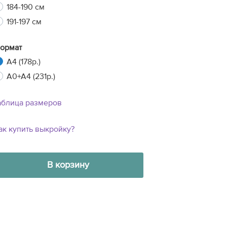
184-190 см
191-197 см
ормат
A4 (178р.)
A0+A4 (231р.)
аблица размеров
ак купить выкройку?
В корзину