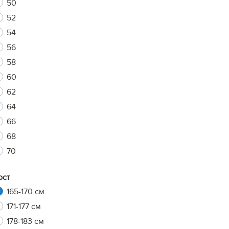
50
52
54
xt
56
58
60
62
64
66
68
70
ост
165-170 см
171-177 см
178-183 см