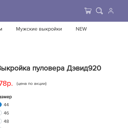
м
Мужские выкройки
NEW
Выкройка пуловера Дэвид920
78р.
(цена по акции)
азмер
44
46
48