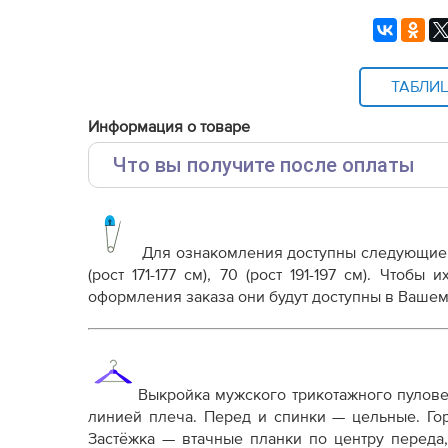
ТАБЛИ
Информация о товаре
Что вы получите после оплаты
Основные файлы:
Выкройка PDF для печати на принтере A4 ил
от выбора формата
Для ознакомления доступны следующи
Инструкция-пуловер-Дэвид920.pdf
(рост 171-177 см), 70 (рост 191-197 см). Чтоб
оформления заказа они будут доступны в Вашем
Дополнительные файлы:
Справочник - виды швов
Терминология машинных работ
Терминология ВТО
Выкройка мужского трикотажного пулове
Дополнение к технологии пошива
линией плеча. Перед и спинки — цельные. Го
Как распечатывать выкройки
Застёжка — втачные планки по центру переда
Как скорректировать готовую выкройку по р