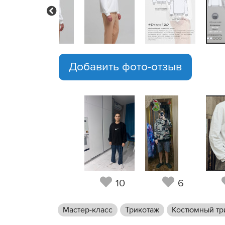
Previous
Добавить фото-отзыв
10
6
Мастер-класс
Трикотаж
Костюмный тр