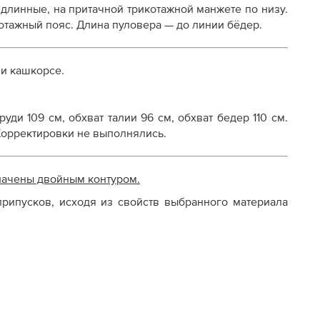
 длинные, на притачной трикотажной манжете по низу.
отажный пояс. Длина пуловера — до линии бёдер.
 и кашкорсе.
уди 109 см, обхват талии 96 см, обхват бедер 110 см.
 Корректировки не выполнялись.
начены двойным контуром.
рипусков, исходя из свойств выбранного материала