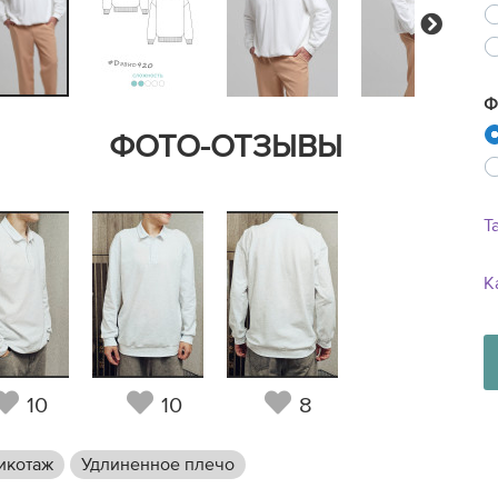
Next
Ф
ФОТО-ОТЗЫВЫ
Т
К
10
10
8
икотаж
Удлиненное плечо