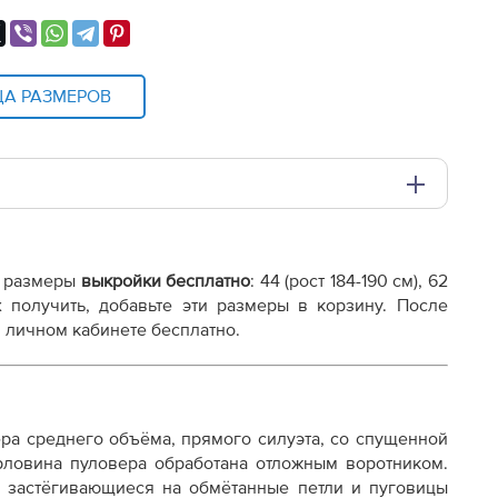
ЦА РАЗМЕРОВ
и плоттере A0 с шириной печати 810мм в зависимости
е размеры
выкройки бесплатно
: 44 (рост 184-190 см), 62
ы их получить, добавьте эти размеры в корзину. После
 личном кабинете бесплатно.
ра среднего объёма, прямого силуэта, со спущенной
рловина пуловера обработана отложным воротником.
, застёгивающиеся на обмётанные петли и пуговицы
осту