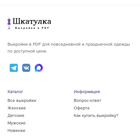
176-180
282
171-175
69,9
156-160
268
176-180
71,9
161-165
281
156-160
64,0
64
166-170
283
161-165
66,0
171-175
288
68
166-170
68,0
157,4
176-180
293
171-175
70,0
156-160
259
Выкройки в PDF для повседневной и праздничной одежды
176-180
72,0
161-165
288
по доступной цене.
66
166-170
273
171-175
269
176-180
299
156-160
285
161-165
295
Каталог
Информация
68
166-170
301
Все выкройки
Вопрос-ответ
171-175
316
176-180
309
Женские
Оферта
Детские
Как купить выкройку?
Мужские
Новинки