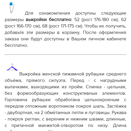
Выкройка PDF для печати на принтере A4 или
плоттере A0 с шириной печати 810мм в зависимости
Для ознакомления доступны следующие
от выбора формата
размеры
выкройки бесплатно
:
52 (рост 176-180 см), 62
Инструкция-рубашка-Айрис954.pdf
(рост 166-170 см), 68 (рост 171-175 см)
. Чтобы их получить,
добавьте эти размеры в корзину. После оформления
Дополнительные файлы:
заказа они будут доступны в Вашем личном кабинете
Справочник - виды швов
бесплатно.
Терминология машинных работ
Терминология ВТО
Дополнение к технологии пошива
Как распечатывать выкройки
Как скорректировать готовую выкройку по росту
В
ыкройка женской пижамной рубашки среднего
объёма, прямого силуэта.
Перед - с нагрудными
вытачками, выходящими из пройм.
Спинка - цельная,
без формообразующих конструктивных элементов.
Горловина рубашки обработана цельнокроеным с
передом отложным воротником покроя шаль.
Застёжка
- двубортная, на 2 обмётанных петли и пуговицы.
Рукава
- покроя реглан, с верхним и нижним швами, длинные,
с притачной манжетой-отворотом по низу. Длина