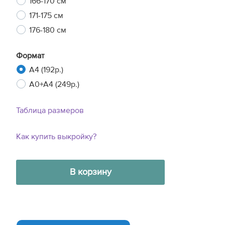
166-170 см
171-175 см
176-180 см
Формат
A4 (192р.)
A0+A4 (249р.)
Таблица размеров
Как купить выкройку?
В корзину