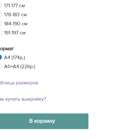
171-177 см
178-183 см
184-190 см
191-197 см
ормат
A4 (174р.)
A0+A4 (226р.)
аблица размеров
ак купить выкройку?
12
7
7
6
В корзину