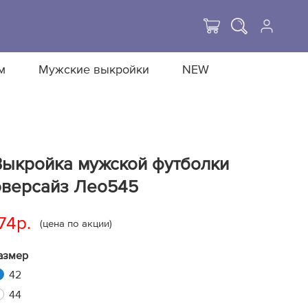
м
Мужские выкройки
NEW
Выкройка мужской футболки
оверсайз Лео545
74р.
(цена по акции)
азмер
42
44