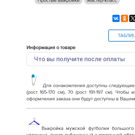
Простые выкройки
Мастер-класс
ТАБЛИ
Информация о товаре
Что вы получите после оплаты
Основные файлы:
Выкройка PDF для печати на принтере A4 ил
от выбора формата
Для ознакомления доступны следующи
Инструкция-мужская-футболка-оверсайз-Лео
(рост 165-170 см), 70 (рост 191-197 см). Чтоб
оформления заказа они будут доступны в Вашем
Дополнительные файлы:
Справочник - виды швов
Терминология машинных работ
Терминология ВТО
Выкройка мужской футболки большого 
Дополнение к технологии пошива