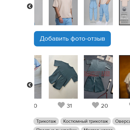
Previous
Добавить фото-отзыв
Previous
7
10
31
20
Трикотаж
Костюмный трикотаж
Оверс