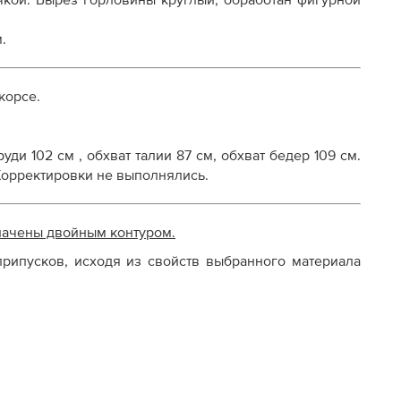
чкой. Вырез горловины круглый, обработан фигурной
осту
.
корсе.
уди 102 см , обхват талии 87 см, обхват бедер 109 см.
 Корректировки не выполнялись.
начены двойным контуром.
рипусков, исходя из свойств выбранного материала