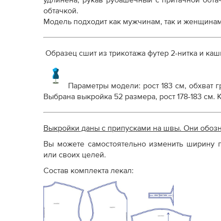
удлинена, рукав рубашечный с притачной обта
Как распечатывать выкройки
обтачкой.
Как скорректировать готовую выкройку по р
Модель подходит как мужчинам, так и женщинам
Образец сшит из трикотажа футер 2-нитка и каш
Параметры модели: рост 183 см, обхват гр
Выбрана выкройка 52 размера, рост 178-183 см.
Выкройки даны с припусками на швы. Они обоз
Вы можете самостоятельно изменить ширину п
или своих целей.
Состав комплекта лекал: