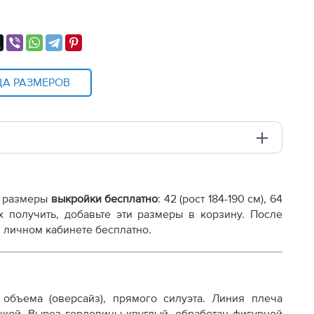
ЦА РАЗМЕРОВ
и плоттере A0 с шириной печати 810мм в зависимости
е размеры
выкройки бесплатно
: 42 (рост 184-190 см), 64
545.pdf
ы их получить, добавьте эти размеры в корзину. После
 личном кабинете бесплатно.
объема (оверсайз), прямого силуэта. Линия плеча