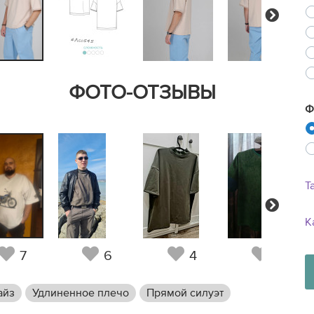
Next
ФОТО-ОТЗЫВЫ
Ф
Т
Next
К
7
6
4
2
айз
Удлиненное плечо
Прямой силуэт