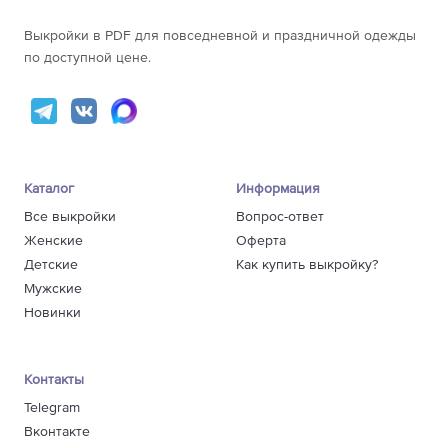
165-170
-
171-177
-
Выкройки в PDF для повседневной и праздничной одежды
70
178-183
-
по доступной цене.
184-190
-
191-197
-
165-170
-
171-177
-
72
178-183
-
Каталог
Информация
184-190
-
191-197
-
Все выкройки
Вопрос-ответ
Женские
Оферта
Детские
Как купить выкройку?
Мужские
Новинки
Контакты
Telegram
Вконтакте