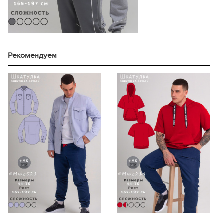
171-177
104,5
46
178-183
156
50
178-183
107,8
184-190
163
184-190
111,1
191-197
159
191-197
114,4
165-170
161
165-170
101,6
171-177
159
Рекомендуем
171-177
104,8
48
178-183
157
52
178-183
108,0
184-190
156
184-190
111,3
191-197
169
191-197
114,5
165-170
157
165-170
101,9
171-177
156
171-177
105,1
50
178-183
159
54
178-183
108,3
184-190
170
184-190
111,4
191-197
164
191-197
114,6
165-170
170
165-170
102,2
171-177
166
171-177
105,3
52
178-183
175
56
178-183
108,5
184-190
179
184-190
111,6
191-197
174
191-197
114,7
165-170
163
165-170
102,5