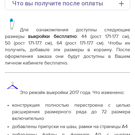
Что вы получите после оплаты
Основные файлы:
Выкройка PDF для печати на принтере A4 или
плоттере A0 с шириной печати 810мм в зависимости
Для ознакомления доступны следующие
от выбора формата
размеры
выкройки бесплатно
: 44
(рост 171-177 см)
,
Инструкция-мужские-спортивные-брюки-
50
(рост 171-177 см)
, 64
(рост 171-177 см)
. Чтобы их
KMB240817.pdf
получить, добавьте эти размеры в корзину. После
Дополнительные файлы:
оформления заказа они будут доступны в Вашем
личном кабинете бесплатно.
Справочник - виды швов
Терминология машинных работ
Терминология ВТО
Дополнение к технологии пошива
Как распечатывать выкройки
Это ремэйк выкройки 2017 года. Что изменено:
Как скорректировать готовую выкройку по росту
конструкция полностью перестроена с целью
расширения размерного ряда до 72 размера
включительно
добавлены припуски на швы, рамки на страницы А4
добавлены файлы в формате А0 с учетом